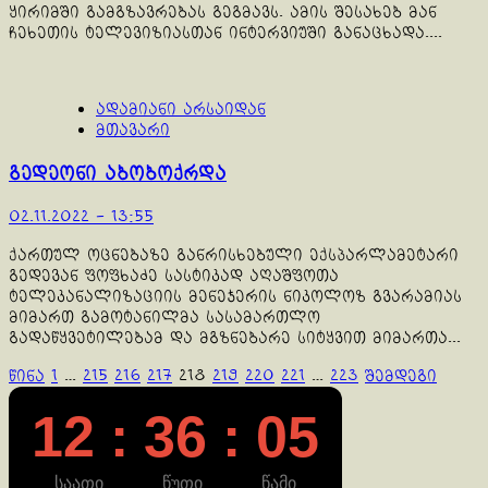
ყირიმში გამგზავრებას გეგმავს. ამის შესახებ მან
ჩეხეთის ტელევიზიასთან ინტერვიუში განაცხადა....
ადამიანი არსაიდან
მთავარი
გედეონი აბობოქრდა
02.11.2022 - 13:55
ქართულ ოცნებაზე განრისხებული ექსპარლამეტარი
გედევან ფოფხაძე სასტიკად აღაშფოთა
ტელეკანალიზაციის მენეჯერის ნიკოლოზ გვარამიას
მიმართ გამოტანილმა სასამართლო
გადაწყვეტილებამ და მგზნებარე სიტყვით მიმართა...
ჩანაწერების
წინა
1
…
215
216
217
218
219
220
221
…
223
შემდეგი
გვერდებათ
12 : 36 : 05
დაშლა
საათი
წუთი
წამი