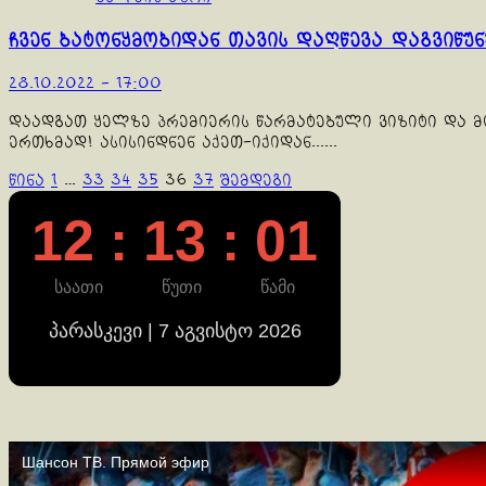
ჩვენ ბატონყმობიდან თავის დაღწევა დაგვიწუნ
28.10.2022 - 17:00
დაადგათ ყელზე პრემიერის წარმატებული ვიზიტი და მოლ
ერთხმად! ასისინდნენ აქეთ-იქიდან......
ჩანაწერების
წინა
1
…
33
34
35
36
37
შემდეგი
გვერდებათ
12 : 13 : 02
დაშლა
საათი
წუთი
წამი
პარასკევი | 7 აგვისტო 2026