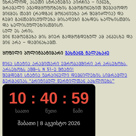
უბრალოდ, ასეთი სტრატეგია აირჩია – იქნებ,
მრავალი ავადმყოფობების გამოგონებით შევაცოდო
ვინმეს თავი (რადგან მონანიება არ შემიძლია) და
ჩემი განთავისუფლება მისაღები გახდეს ხალხისთვის
და ხელისუფლებისთვისო.
სულ ეს არის.
ვინ წამოეგება მის მიერ გადმოგდებულ ამ ანკესზე და
ვინ არა – დავინახავთ.
ყოფილი პოლიტპატიმარი
ვახტანგ ტალახაძე
Continue
წინა სტატია
არავითარი ევროკავშირი არ არსებობს,
არსებობს აშშ-ს N 51-ე შტატი!
Reading
შემდეგი სტატია
უკრაინელი დევნილების სიმრავლე
გერმანიას “კრიტიკულ წერტილთან აახლოებს”
10 : 40 : 59
საათი
წუთი
წამი
შაბათი | 8 აგვისტო 2026