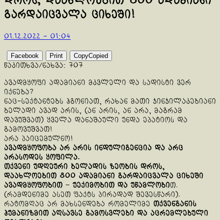
დროს, დაახლოებით 800 ადამიანი
გარდაიცვალა ციხეში!
01.12.2022 - 01:04
Facebook
Print
Copy
Copied
წაკითხვა/ნახვა:
707
ავადმყოფი ადამიანი მკვლელი და სადისტი ვერ
იქნება?
ნაც-სექტანტებს ჰგონიათ, რახან მათი ჯინჯილაკებიანი
ბელადი ავად არის, (ან არის, ან არა, მაგრამ
დავუშვათ) ყველა დანაშაული უნდა ეპატიოს და
გამოვუშვათ!
არა პაიცემულნო!
ავადმყოფობა არ არის ინდულიგენცია და არც
არასოდეს ყოფილა.
თქვენი უდღეური ბელადის ზეობის დროს,
დაახლოებით 800 ადამიანი გარდაიცვალა ციხეში
ავადმყოფობით
–
უექიმობით და უწამლობი
თ.
(რამდენიმე ასეთ ფაქტს პირადად შევესწარი).
რატომღაც არ მახსენდება რომელიმე
თქვენგანის
ჰუმანიზმით აღსავსე გამოსვლები და აცრემლებული