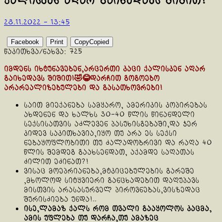
ქალისკენ აღარ გაიხედავს შიშით!
28.11.2022 - 13:45
Facebook
Print
Copy
Copied
წაკითხვა/ნახვა:
725
იმდენს იხტუნავებენ,არცერთი კაცი ქალისკენ აღარ
გაიხედავს შიშით!🤣😂დარჩით გოგოებო
არარეალიზებულები და გასათხოვრები!
საით მიექანება სამყარო, ამერიკის კოპირებას
ახდენენ და ხალხს 30-40 წლის წინანდელი
სექსისათვის აძლევენ პასუხისგებაში,და ჯერ
კიდევ საკითხავია,იყო თუ არა ეს სექსი
ნებაყოფლობითი თუ ძალადობრივი და რაღა 40
წლის შემდეგ გაახსენდათ, აქამდე საღათას
ძილით ეძინათ?!
ვისაც მოეპრიანება,მტკიცებულების გარეშე
,მხოლოდ სიტყვიერი განცხადებით დაღუპავს
მისთვის არასასურველ პიროვნებას,ვისზედაც
შურისძიება უნდა!..
ისე,ლამაზ ქალს რომ თვალი გააყოლოს კაცმა,
ამის უფლება თუ დარჩა,თუ ამაზეც