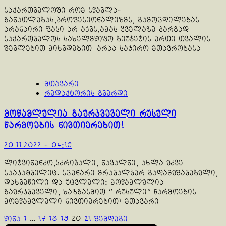
საქართველოში რომ სწავლა-
განათლებას,პროფესიონალიზმს, გამოცდილებას
არანაირი ფასი არ აქვს,ამას ყველაზე კარგად
საქართველოს სახელმწიფო ბიუჯეტის ერთი თვალის
შევლებით მიხვდებით. არაა საჭირო მთავრობასა...
მთავარი
რედაქტორის გვერდი
მოწამლულია გაურკვეველი რუსული
წარმოების ნივთიერებით!
20.11.2022 - 04:19
ლიტვინენკო,სკრიპალი, ნავალნი, ახლა უკვე
სააკაშვილიც. სცენარი მრავალჯერ გადამუშავებული,
დახვეწილი და უცვლელი: მოწამლულია
გაურკვეველი, ხაზგასმით " რუსული" წარმოების
მომწამვლელი ნივთიერებით! მთავარი...
ჩანაწერების
წინა
1
…
17
18
19
20
21
შემდეგი