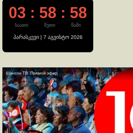
გვერდებათ
03 : 58 : 59
დაშლა
საათი
წუთი
წამი
პარასკევი | 7 აგვისტო 2026