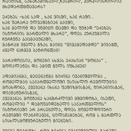
რეიტინგ, სახეჩამოხეულ,ჩასვრილ, კურკლისროლია
მხედართმთავარს?
ეძებეს -ხან სად , ხან ვისში, ხან რაში…
ხან ფაჩარა ულვაშებიან კაცში,
ხან მელოტ და უტვინო თავში და ფუჭად “ეძებეს
ისტორიის მართალი მხარე”, დღეს ქურქუმელა
ჩურჩუტა კაცმაცუნაში,
მაგრამ ყველა გზას მაინც “ვივამედამდე” მიყავთ,
ძველ ნაჩვევ პატრონთან!
პარადოქსია, მონები სხვას ეძახიან “მონას” ,
მოღალატეს და ამით გულს იფხანენ!
ადამიანმა, მეცენატმა ბიძინა ივანიშვილმა ,
რომელმაც საქართველოში უსისხლო რევოლუცია
მოახდინა, ქვეყანა იხსნა ფაშიზმისგან, ტირანიისგან,
დიქტატურისგან,
ქვეყანას მოუტანა ხანგრძლივი მშვიდობა, ისეთი,
რომელიც ” დამოუკიდებელი საქართველოს”
ისტორიაში არ არსებულა, დღეს ყოველდღიური
რეჟიმში ლანძღავენ, ცილსწამებენ, რომ ს მართლა
სისხლსმოწყურებული გიენები..