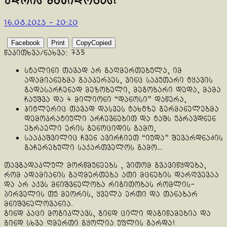
უდრის მშვიდობას!
16.08.2023 - 20:20
Facebook
Print
Copy
Copied
წაკითხვა/ნახვა:
735
სტალინი თავად არ გაღმერთებულა, იმ
ადამიანებმა გააკერპეს, ვინც საკუთარი ტყავის
გადასარჩენად მეზობელი, მეგობარი დედა, მამა
ჩაუშვა და 4 მილიონი “დანოსი” დაწერა,
ჰიტლერიც თავად დასვეს ტახტზე გერმანელებმა
დემოკრატიული არჩევნებით და ტაშს უკრავდნენ
ებრაელი ერის გენოციდის გამო,
სააკაშვილიც ჩვენ ავირჩიეთ “იუდა” შევარდნაძის
გაჩერებული საქართველოს გამო…
თავგადაკლულ მორწმუნეებს , ვითომ გვავიწყდება,
რომ ადამიანის გაღმერთება ათი მცნების დარღვევაა
და არ აქვს მნიშვნელობა რიგითობას რომლის-
პირველის თუ მეორის, ყველა ერთი და თანაბარ
მნიშვნელოვანია.
გინდ კაცი მოგიკლავს, გინდ ცილი დაგიწამებია და
გინდ სხვა ღმერთი გყოლია უფლის გარდა!