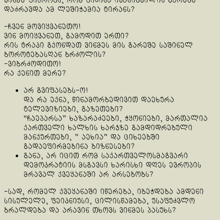
ვინმე ფიქრობს, რომ ბიძინა ივანიშვილის გარეშე
დაძრავდა ამ ლეშიჭამია ტირანს?
-ჩვენ მოვიყვანეთო!
ვინ მოიყვანეთ, გამოდით ერთი?
რის ტრაკი გქონდათ ვინმეს მის გარეშე საშინელ
ბოროტებასღან ბრძოლის?
-ვიბრძოდითო!
რა ქენით მერე?
არ გვიფასებს-ო!
და რა ექნა, წინამორბედივით დაეხურა
ტელევიზიები, გაზეთები?
“ჩაეპარსა” ხაზარაძეები, ჭყონიები, მართალია
ქართველი ხალხის ხარჯზე გამდიდრებული
მანქურთები, ” აეხია” და ციხეებში
გადაეფირმებინა ბიზნესები?
განა, არ იცით რომ საქართველოსმაგვარი
დემოკრატიის მსგავსი ხარისხი დღეს ევროპის
მრავალ ქვეყანაში არ არსებობს?
-სად, რომელ ქვეყანაში იწერება, იბეჭდება ამდენი
სისულელე, ფეიკნიუსი, ცილისწამება, უსაფუძვლო
ბრალდება და არავინ თხოვს ვინმეს პასუხს?