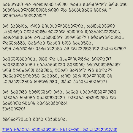
გაბედეთ და დაწერეთ ერთი რამე გერმანულ პრესაში
ანტისახელმწიფოებრივი და განახებენ სეირს ”
დემოკრატიულად”!
არ ვამბობ, რომ მისასალმებელია, რათქმაუნდა
საჭიროა ელემენტარულად მედიის თავგასულობის,
მარაზმისგან აღსაკვეთად ევროპული სტანდარტების
დანერგვა, მაგრამ ფაქტი ხომ სახეზეა,
ხომ არაფერი იკრძალება ამ დალოცვილ ქვეყანაში?
მაინცდამაინც, ომი და სისხლისღვრა გინდათ?
მაინცდამაინც სააკაშვილი გინდათ პრეზიდენტად?
ხომ ყრიხართ უკეთეს, უფრო მაღალ და მაღალ
თანამდებობაზე ნაცები, რით ვერ დაძლიეთ ეს
სტოკჰოლმის სინდრომი, თქვე ქაქიჭამიებო?!
არ გამოვა ბატონებო არა, სანამ საქართველოში
იქნება ბიძინა ივანიშვილი, იქნება მშვიდობა და
განვითარების პერსპექტივა!
წერტილი!
ჟურნალისტი გიჩა ნაჭყებია.
Continue
წინა სტატია
მედვედევი: NATO-ში შესასვლელად