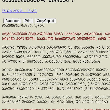
პასუხისმგებელ პირებს !
19.08.2023 - 14:37
Facebook
Print
Copy
Copied
წაკითხვა/ნახვა:
1,786
მოგმართავთ ჟურნალისტი გოჩა ნაჭყებია, ადამიანი, რ
ბიძინა 2011 წელს საკმაოდ ბრძნულად აღნიშნეთ, რომ “
არადა, დღეს როგორც არასდროს ეს შუა ყვავის და ბიბი
გადასახედიდან მესმის, ყველა თქვენი გადაწყვეტილე
გონით შეინარჩუნეთ ქვეყანაში მშვიდობა, ამდენი მ
აცილებდით ქვეყანას კატასტროფას, განადგურებას.
მინდა თქვენდამი პატივისცემით განმსჭვალული ყველა
განსაკუთრებით ძალოვანი სტრუქტურები თქვენდამი აშ
დემოკრატია. მათი ყოველდღიური ქმედება აშკარა საბო
ვინც არ უნდა იყოს პრეზიდენტი, პრემიერი, ( ვადასტუ
პასუხისმგებელი ამ ქვეყნის გადარჩენაზე ,განვითარება
როგორ ძაღლის კუდი არ გასწორება, ისე ნაცის გამოსწ
გარეწარი ყოველ იქნება ის რაც იყო, და მუდამ იქნებ