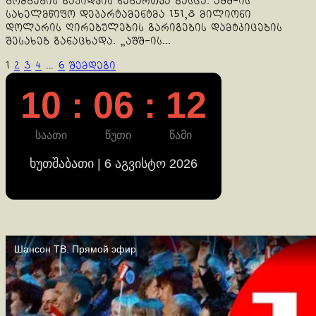
ბომბების გაყიდვის ნებართვა გასცა. აშშ-ის
სახელმწიფო დეპარტამენტმა 151,8 მილიონი
დოლარის ღირებულების გარიგების დამტკიცების
შესახებ განაცხადა. „აშშ-ის...
ჩანაწერების
1
2
3
4
…
6
შემდეგი
გვერდებათ
10 : 06 : 13
დაშლა
საათი
წუთი
წამი
ხუთშაბათი | 6 აგვისტო 2026