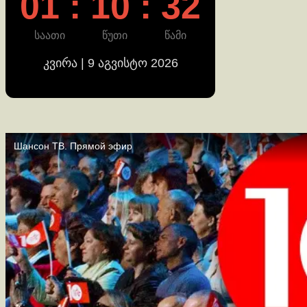
01 : 10 : 33
დაშლა
საათი
წუთი
წამი
კვირა | 9 აგვისტო 2026