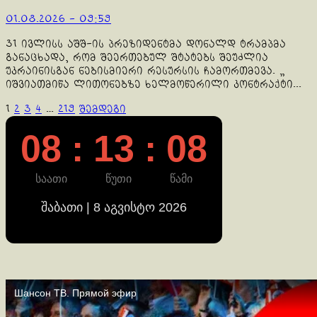
01.08.2026 - 09:59
31 ივლისს აშშ-ის პრეზიდენტმა დონალდ ტრამპმა
განაცხადა, რომ შეერთებულ შტატებს შეუძლია
უკრაინისგან ნებისმიერი რესურსის ჩამორთმევა. „
იშვიათმიწა ლითონებზე ხელმოწერილი კონტრაქტი...
ჩანაწერების
1
2
3
4
…
219
შემდეგი
გვერდებათ
08 : 13 : 09
დაშლა
საათი
წუთი
წამი
შაბათი | 8 აგვისტო 2026