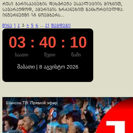
რუსი ჯარისკაცების დახვრეტა ესკალაციის მიზნით,
სავარაუდოდ, ამერიკის ბრძანებით განხორციელდა.
ინტერნეტში 18 ნოემბერს...
ჩანაწერების
წინა
1
2
3
4
5
6
…
21
შემდეგი
გვერდებათ
03 : 40 : 11
დაშლა
საათი
წუთი
წამი
შაბათი | 8 აგვისტო 2026