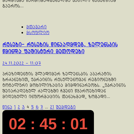
მუდმივმა წარმომადგენელმა ვასილი ნებენზიამ
გაეროს...
მთავარი
მსოფლიო
რუსები- რუსების წინააღმდეგ, ზელენსკის
წმინდა ფაშისტური მეთოდები
24.11.2022 - 11:07
პრეზიდენტის ვლადიმერ ზელენსკის აპარატის
ბრძანებით, უკრაინის რუსულენოვან რეგიონებში
ტოტალური მობილიზაცია მიმდინარეობს. „უკრაინის
შეიარაღებულ ძალებში ჩვენი წყაროებიდან
მიღებული ინფორმაციის თანახმად, ზოგადი...
ჩანაწერების
წინა
1
2
3
4
5
6
7
…
21
შემდეგი
გვერდებათ
02 : 45 : 02
დაშლა