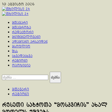
Skip
10 აგვისტო 2026
to
content
Primary
Menu
მთავარი
მთავრობა
რედაქტორი
მნიშვნელოვანი
ადამიანი არსაიდან
მსოფლიო
შსს
სხვადასხვა
რეგიონი
ოპოზიცია
ძებნა:
მთავარი
რეგიონი
რუსეთი საბჭოთა “მოსკვიჩის” ახალ