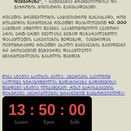
დამყარება
“, – ნათქვამია მრეწველობისა და
ვაჭრობის მინისტრის განცხადებაში.
რუსეთის მრეწველობის სამინისტრომ განაცხადა, რომ
მოსკვიჩის წარმოებამ რუსეთში დაახლოებით
40. 000
სამუშაო ადგილი შექმნა. საავტომობილო სექტორი
არის ერთ-ერთი ყველაზე მეტად დაზარალებული
დასავლეთის სანქციების შედეგად, იანვრიდან
ოქტომბრამდე რუსეთში ახალი მანქანების გაყიდვები
60 პროცენტით შემცირდა დასავლელი
მწარმოებლების გასვლის შემდეგ.
Continue
წინა სტატია
ხალხის ძალა: ამერიკის საელჩომ
სალომე ზურაბიშვილის გადაბირება გადაწყვიტა!
Reading
შემდეგი სტატია
ლუკაშენკო: რუსი ჯარისკაცების
დახვრეტა ამერიკლების ბრძანებით განხორციელდა!
13 : 50 : 00
საათი
წუთი
წამი