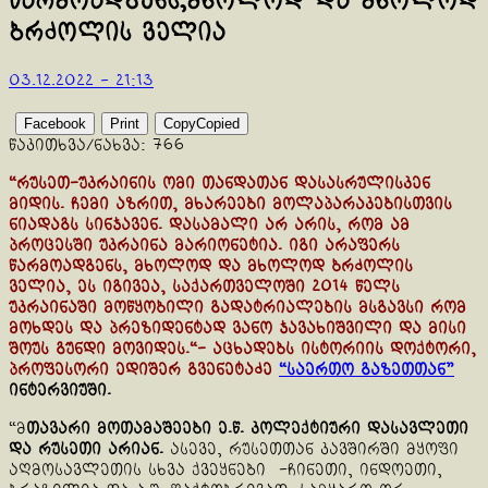
წარმოადგენს,მხოლოდ და მხოლოდ
ბრძოლის ველია
03.12.2022 - 21:13
Facebook
Print
Copy
Copied
წაკითხვა/ნახვა:
766
“რუსეთ-უკრაინის ომი თანდათან დასასრულისკენ
მიდის. ჩემი აზრით, მხარეები მოლაპარაკებისთვის
ნიადაგს სინჯავენ. დასამალი არ არის, რომ ამ
პროცესში უკრაინა მარიონეტია. იგი არაფერს
წარმოადგენს, მხოლოდ და მხოლოდ ბრძოლის
ველია, ეს იგივეა, საქართველოში 2014 წელს
უკრაინაში მოწყობილი გადატრიალების მსგავსი რომ
მოხდეს და პრეზიდენტად ვანო ჯავახიშვილი და მისი
შოუს გუნდი მოვიდეს.
“- აცხადებს ისტორიის დოქტორი,
პროფესორი ედიშერ გვენეტაძე
“საერთო გაზეთთან”
ინტერვიუში.
“მ
თავარი მოთამაშეები ე.წ. კოლექტიური დასავლეთი
და რუსეთი არიან.
ასევე, რუსეთთან კავშირში მყოფი
აღმოსავლეთის სხვა ქვეყნები -ჩინეთი, ინდოეთი,