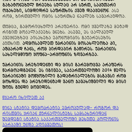
გაბატონებულ წრეებს სულაც არ სურთ, საკუთარი
ოჯახები, სიმდიდრე საფრთხის ქვეშ დააყენონ
. ასე
რომ, ბირთვული ომის საფრთხე ნაკლებ სავარაუდოა.
თუმცა, გამორიცხული არაფერია. ომი ყველაზე მეტად
რიგით მოქალაქეებს ვნებს. ასევე, ეს ცალკეულ
ქვეყნებზეც აისახება ეკონომიკის გაუარესების
კუთხით.
აღმოსავლეთ უკრაინის მოსახლეობა კი,
აშკარად ჩანს,
რომ პირდაპირ გაწირეს. უკრაინის
სახელმწიფო ყოფნა-არყოფნის ზღვარზეა.
უკრაინის პრეზიდენტი და მისი გარემოცვა არაფერს
წარმოადგენენ
.
ეს იგივეა, საქართველოში 2014 წელს
უკრაინაში მოწყობილი გადატრიალების მსგავსი რომ
მოხდეს და პრეზიდენტად ვანო ჯავახიშვილი და მისი
შოუს გუნდი მოვიდეს.
წყარო იხილეთ აქ
Continue
წინა სტატია
დემოკრატია ევროპულად- როგორ და
რისთვის ყრიან ჟურნალისტებს სამსახურიდან
Reading
შემდეგი სტატია
საქართველოში მეხუთე კოლონის
პარპაში უნდა აღიკვეთოს!