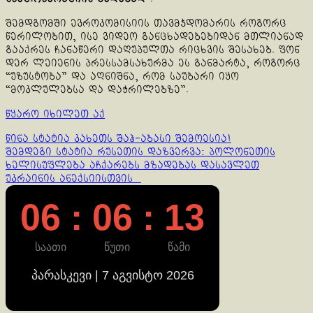
შემდგომში ევროკომისიის თავმჯდომარის როგორც
წერილობით, ისე ვიდეო განცხადებებიდან მთლიანად
გააქრეს ჩანაწერი დაღუპულთა რიცხვის შესახებ. ფონ
დერ ლეიენის პრესსამსახურმა ეს განმარტა, როგორც
“უზუსტობა” და აღნიშნა, რომ საუბარი იყო
“მოკლულებსა და დაჭრილებზე”.
წყარო იხილეთ აქ
Continue
წინა სტატია
კახეთს შაჰ-აბასი შემოესია!
შემდეგი სტატია
რუსეთის დაზვერვა: პოლონეთის
Reading
ხელისუფლება აჩქარებს მზადებას დასავლეთ
უკრაინის ანექსიისთვის
06 : 06 : 13
საათი
წუთი
წამი
პარასკევი | 7 აგვისტო 2026