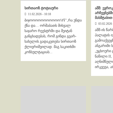
სირთაოზ ტოტიაური
აშშ: ევრო
არჩევნებშ
11.02.2026 - 10:18
მასშტაბით
ბიჯოოოოოოოოოოო!ðŸ˜‚რა უნდა
03.02.2026 
ქნა და… ორშაბათს მიხვალ
აშშ-ის წა
საჯარო რეესტრში და შეიტან
პალატის ი
განცხადებას, რომ გინდა გვარ-
გამოაქვეყ
სახელის გადაკეთება სირთაოზ
ანგარიში
ქლივრიშვილად. მაგ საკითხში
„უცხოური 
კონსულტაციას...
ნაწილი II,
აღნიშნულ
ირკვევა, ა