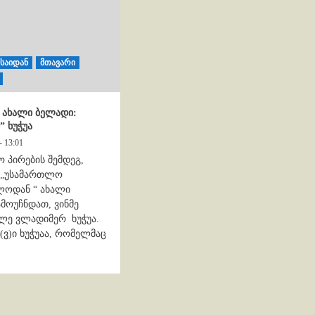
რსაიდან
მთავარი
ს ახალი ბელადი:
 ხუჭუა
- 13:01
 პირების შემდეგ,
ს „უსამართლო
ლოდან “ ახალი
მოუჩნდათ, ვინმე
ლე ვლადიმერ ხუჭუა.
ც(ვ)ი ხუჭუაა, რომელმაც