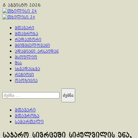
Skip
8 აგვისტო 2026
to
content
Primary
Menu
მთავარი
მთავრობა
რედაქტორი
მნიშვნელოვანი
ადამიანი არსაიდან
მსოფლიო
შსს
სხვადასხვა
რეგიონი
ოპოზიცია
ძებნა:
მთავარი
მთავრობა
სამართალი
საჯარო სივრცეში სიძულვილის ენა,