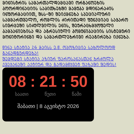
მინისტრის სამართალდამცავი ორგანოების
კოორდინაციის საკითხებში მამუკა მდინარაძის
ინფორმაციით, შსს-ში შეიქმნება სპეციალური
სამმართველო, რომლის ძირითადი ფუნქციაც საჯარო
სივრცეში სიძულვილის ენის, შეურაცხმყოფელი
კამპანიებისა და აგრესიული კომუნიკაციის სისტემური
მონიტორინგი და სამართლებრივი რეაგირება იქნება.
Continue
წინა სტატია
26 მაისს ე.წ. ოპოზიცია საბოლოოდ
განადგურდება!
Reading
შემდეგი სტატია
აზიურ ფაროსანასთან ბრძოლა
ქვეყანაში აქტიურ და გადამწყვეტ ფაზაში შედის!
08 : 21 : 50
საათი
წუთი
წამი
შაბათი | 8 აგვისტო 2026