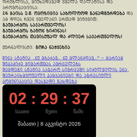
ღრუბლისა, მიუხედავად ყველა ღალატისა და
პროვოკაციისა.
26 მაისს ე.წ. ოპოზიცია საბოლოოდ განადგურდება
და
ამ დღეს ჩვენ ყველანი ერთად ვიტყვით:
გაუმარჯოს საქართველოს!
გაუმარჯოს ბატონ ბიძინას!
გაუმარჯოს თავისუფალ და ძლიერ საქართველოს!
ჟურნალისტი:
გოჩა ნაჭყებია
Continue
წინა სტატია
„ნუ მბაძავ… ნუ მლანძღავ…“ – მარიამ
შუკაკიძე მიმართვას ავრცელებს
Reading
შემდეგი სტატია
საჯარო სივრცეში სიძულვილის ენა,
შეურაცხმყოფელი კამპანიები და აგრესიული
კომუნიკაცია დასჯადი გახდება
02 : 29 : 37
საათი
წუთი
წამი
შაბათი | 8 აგვისტო 2026