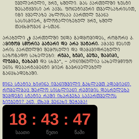
უვულარული, ყრუ, ხშული. მას ქართულში ზუსტი
შესატყვისი არ აქვს. ფონეტიკური თვალსაზრისით,
იგი ყველაზე ახლოსაა ქართულ უკანა
სასისმიერ, გლოტალიზებულ ყრუ, ხშულ
თანხმოვან კ-სთან.
არაბული ق ქართულში უნდა გადმოვიდეს, როგორც კ.
ა
მიტომ სწორია კატარი და არა ყატარი.
ამავე წესით
არის ქართულში შემოსული და დამკვიდრებული
საზოგადო სახელები:
რუკა, ბუკი, კეფა, შაკიკი,
ლუკმა, ტაბაკი
და სხვა“, – აღნიშნულია სახელმწიფო
ენის დეპარტამენტი მიერ გავრცელებულ
განცხადებაში.
Continue
წინა სტატია
ბიძინა ივანიშვილი გახლავთ ადამიანი,
რომელმაც შეძლო სისხლიანი რეჟიმის დასრულება
Reading
შემდეგი სტატია
რაში იხარჯება საქართველოს
ბიუჯეტი? ანუ, თხამ ვენახი შეჭამა!
18 : 43 : 47
საათი
წუთი
წამი