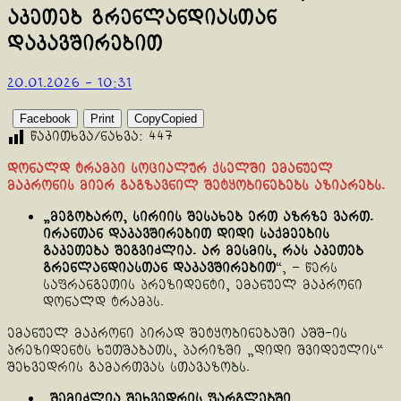
აკეთებ გრენლანდიასთან
დაკავშირებით
20.01.2026 - 10:31
Facebook
Print
Copy
Copied
წაკითხვა/ნახვა:
447
დონალდ ტრამპი სოციალურ ქსელში ემანუელ
მაკრონის მიერ გაგზავნილ შეტყობინებებს აზიარებს.
„მეგობარო, სირიის შესახებ ერთ აზრზე ვართ.
ირანთან დაკავშირებით დიდი საქმეების
გაკეთება შეგვიძლია. არ მესმის, რას აკეთებ
გრენლანდიასთან დაკავშირებით
“, – წერს
საფრანგეთის პრეზიდენტი, ემანუელ მაკრონი
დონალდ ტრამპს.
ემანუელ მაკრონი პირად შეტყობინებაში აშშ-ის
პრეზიდენტს ხუთშაბათს, პარიზში „დიდი შვიდეულის“
შეხვედრის გამართვას სთავაზობს.
„
შემიძლია შეხვედრის ფარგლებში