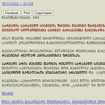
18.11.2022 - 22:09
Facebook
Print
Copy
Copied
წაკითხვა/ნახვა:
662
სარმატის სარაკეტო სისტემის ფრენის ტესტები წარმატე
გენერალ-პოლკოვნიკმა სერგეი კარაკაევმა განაცხადა
მისი თქმით, რუსეთში გრძელდება სტრატეგიული სარაკე
საცდელ კოსმოდრომზე განხორციელებულმა გაშვებებმა 
გენერალურმა დირექტორმა ვლადიმერ დეგტიარმა გან
რაკეტები ძნელად ამოსაცნობია ფრენისას
.
სარმატი არის მეხუთე თაობის რუსული სარაკეტო სისტე
შეუძლია სამიზნეების დარტყმა შორ მანძილზე სხვადას
საიმედოდ გადალახოს ნებისმიერი არსებული
და სამომ
რაკეტებს საბრძოლო მორიგეობაში 2022 წლის ბოლომდე
გადაიარაღებისთვის, იგეგმება, რომ „სარმატი“ 50 წელ
წყარო
Continue
წინა სტატია
გასაოცარი დემოკრატია, გერმანიიდან ჟურ