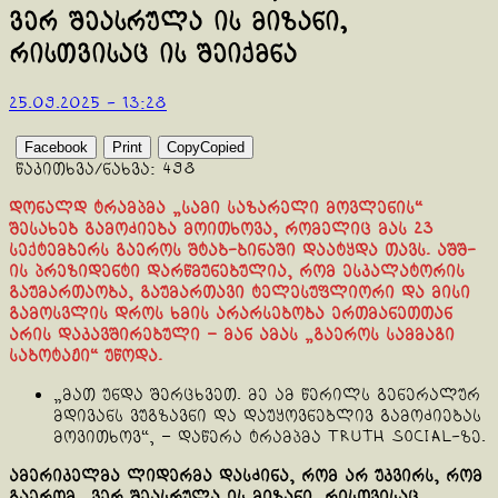
ვერ შეასრულა ის მიზანი,
რისთვისაც ის შეიქმნა
25.09.2025 - 13:28
Facebook
Print
Copy
Copied
წაკითხვა/ნახვა:
498
დონალდ ტრამპმა „სამი საზარელი მოვლენის“
შესახებ გამოძიება მოითხოვა, რომელიც მას 23
სექტემბერს გაეროს შტაბ-ბინაში დაატყდა თავს. აშშ-
ის პრეზიდენტი დარწმუნებულია, რომ ესკალატორის
გაუმართაობა, გაუმართავი ტელესუფლიორი და მისი
გამოსვლის დროს ხმის არარსებობა ერთმანეთთან
არის დაკავშირებული – მან ამას „გაეროს სამმაგი
საბოტაჟი“ უწოდა.
„მათ უნდა შერცხვეთ. მე ამ წერილს გენერალურ
მდივანს ვუგზავნი და დაუყოვნებლივ გამოძიებას
მოვითხოვ“, – დაწერა ტრამპმა Truth Social-ზე.
ამერიკელმა ლიდერმა დასძინა, რომ არ უკვირს, რომ
გაერომ „ვერ შეასრულა ის მიზანი, რისთვისაც