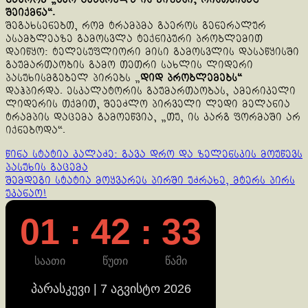
შეიქმნა“.
შეგახსენებთ, რომ ტრამპმა გაეროს გენერალურ
ასამბლეაზე გამოსვლა ტექნიკური პრობლემით
დაიწყო: ტელესუფლიორი მისი გამოსვლის დასაწყისში
გაუმართაობის გამო თეთრი სახლის ლიდერი
პასუხისმგებელ პირებს „
დიდ პრობლემებს“
დაჰპირდა. ესკალატორის გაუმართაობას, ამერიკელი
ლიდერის თქმით, შეეძლო პირველი ლედი მელანია
ტრამპის დაცემა გამოეწვია, „თუ, ის კარგ ფორმაში არ
იქნებოდა“.
Continue
წინა სტატია
კალაძე: გავა დრო და ზელენსკის მოუწევს
პასუხის გაცემა
Reading
შემდეგი სტატია
მოყვარეს პირში უძრახე, მტერს პირს
უკანაო!
01 : 42 : 33
საათი
წუთი
წამი
პარასკევი | 7 აგვისტო 2026