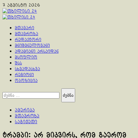
Skip
7 აგვისტო 2026
to
content
Primary
Menu
მთავარი
მთავრობა
რედაქტორი
მნიშვნელოვანი
ადამიანი არსაიდან
მსოფლიო
შსს
სხვადასხვა
რეგიონი
ოპოზიცია
ძებნა:
ამერიკა
მთავრობა
საგიჟეთი
ტრამპი: არ მიკვირს, რომ გაერომ