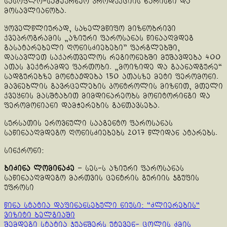
სასოფლო-სამეურნეო პროდუქციის ხარისხი და
მოსავლიანობა.
ყოველწლიურად, სახელმწიფო მიზნობრივი
ქვეპროგრამის „აზიური ფაროსანას წინააღმდეგ
გასატარებელი ღონისძიებები” ფარგლებში,
დასავლეთ საქართველოს რეგიონებში მუშავდება 400
ათას ჰექტრამდე ფართობი. „მოიზიდე და გაანადგურე“
სადგურებზე მონტაჟდება 150 ათასზე მეტი ფერომონი.
მავნებლის გავრცელების კონტროლის მიზნით, მთელი
ქვეყნის მასშტაბით მიმდინარეობს მონიტორინგი და
ფერომონიანი დამჭერების განთავსება.
სურსათის ეროვნული სააგენტო ფაროსანას
საწინააღმდეგო ღონისძიებებს 2017 წლიდან ატარებს.
სინქრონი:
ბიძინა ლომინაძე
– სეს-ს აზიური ფაროსანას
საწინააღმდეგო მართვის ცენტრის გურიის ჯგუფის
უფროსი
Continue
წინა სტატია
დაფინანსებული ნიუსი: “ძლიერების“
ვიზიტი ბელგიაში
Reading
შემდეგი სტატია
ჯუანშერს უტევენ- ცოლის ძმის