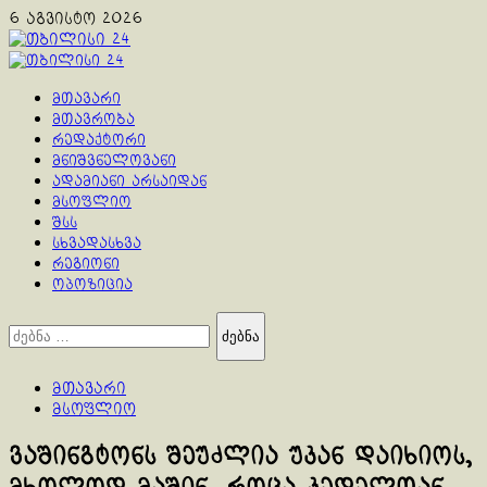
Skip
6 აგვისტო 2026
to
content
Primary
Menu
მთავარი
მთავრობა
რედაქტორი
მნიშვნელოვანი
ადამიანი არსაიდან
მსოფლიო
შსს
სხვადასხვა
რეგიონი
ოპოზიცია
ძებნა:
მთავარი
მსოფლიო
ვაშინგტონს შეუძლია უკან დაიხიოს,