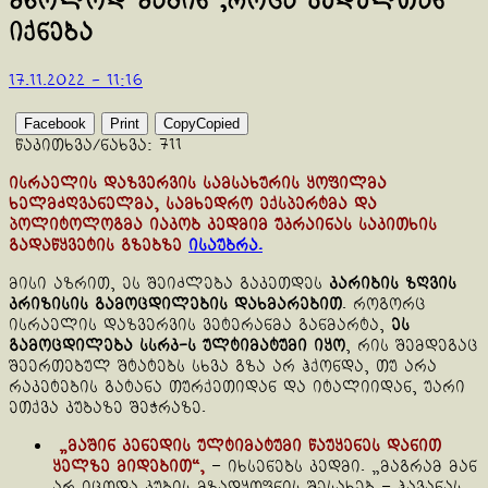
მხოლოდ მაშინ ,როცა კედელთან
იქნება
17.11.2022 - 11:16
Facebook
Print
Copy
Copied
წაკითხვა/ნახვა:
711
ისრაელის დაზვერვის სამსახურის ყოფილმა
ხელმძღვანელმა, სამხედრო ექსპერტმა და
პოლიტოლოგმა იაკობ კედმიმ უკრაინას საკითხის
გადაწყვეტის გზებზე
ისაუბრა.
მისი აზრით, ეს შეიძლება გაკეთდეს
კარიბის ზღვის
კრიზისის გამოცდილების დახმარებით
. როგორც
ისრაელის დაზვერვის ვეტერანმა განმარტა,
ეს
გამოცდილება სსრკ-ს ულტიმატუმი იყო
, რის შემდეგაც
შეერთებულ შტატებს სხვა გზა არ ჰქონდა, თუ არა
რაკეტების გატანა თურქეთიდან და იტალიიდან, უარი
ეთქვა კუბაზე შეჭრაზე.
„მაშინ კენედის ულტიმატუმი წაუყენეს დანით
ყელზე მიდებით“,
– იხსენებს კედმი. „მაგრამ მან
არ იცოდა კუბის მზადყოფნის შესახებ – ჰავანას