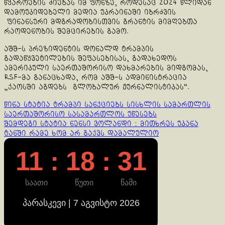
წყაროების ძიებას იმ ფონზე, როდესაც 2024 წლიდან
დამოუკიდებელი მედია უკრაინაში იბრძვის
ფინანსური მდგრადობისთვის გრანტის მიმღებთა
რაოდენობის შემცირების გამო.
აშშ-ს პრეზიდენტის დონალდ ტრამპის
გადაწყვეტილების შეფასებისას, გადახედოს
ამერიკული საერთაშორისო დახმარების მიდგომას,
RSF-მა განაცხადა, რომ აშშ-ს ადმინისტრაცია
„ქაოსში აგდებს გლობალურ ჟურნალისტიკას“.
Continue
წინა სტატია
ტრამპი სანქციებს სისხლის სამართლის
საერთაშორისო სასამართლოს უწესებს
Reading
შემდეგი სტატია
ნენსი ვოლანდი : მითხრეს უკანა
ტანში რამე ხომ არ გაქვს დამალულიო
11 : 18 : 31
საათი
წუთი
წამი
პარასკევი | 7 აგვისტო 2026