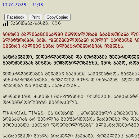
19.01.2025 - 12:15
Facebook
Print
Copy
Copied
წაკითხვა/ნახვა:
636
ჩინური აპლიკაციისადმი უნდობლობამ გააერთიანა ლიბ
პლატფორმას აქვს “მნიშვნელოვანი როლი” ტაივანზე ჩ
ცენტრი ძალიან ბევრ ელექტროენერგიას იყენებს.
საფრანგეთი, ნიდერლანდები და ნორვეგია შეუერთდნენ
გამოყენებას ბიზნეს მოწყობილობებზე, იმის გამო, რ
ნიდერლანდების შინაგან საქმეთა სამინისტროს განცხ
კიბერპროგრამებს, რომელიც მიზნად ისახავენ ჰოლანდი
რუსეთსა და ჩინეთს ასახელებს.
ნორვეგიაში მსგავსი შეზღუდვები იუსტიციის სამინის
თანამშრომლებზე გაავრცელა.
Financial Times- ის ცნობით , ნორვეგიული კომპანი
კომპანიას არ შეუძლია გააფართოვოს წარმოება და და
მონაცემთა ცენტრი “მონოპოლიზებს” ელექტროენერგია
საფრანგეთი გახდა პირველი ქვეყანა, რომელმაც გადაწ