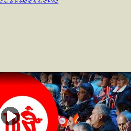
უჭავს სისტემურ წამებაზე