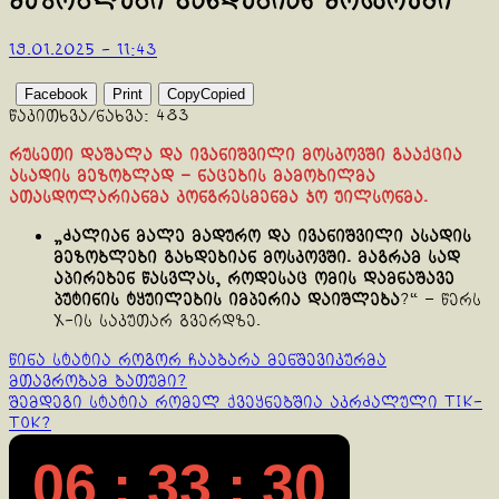
მეზობლები გახდებიან მოსკოვში
19.01.2025 - 11:43
Facebook
Print
Copy
Copied
წაკითხვა/ნახვა:
483
რუსეთი დაშალა და ივანიშვილი მოსკოვში გააქცია
ასადის მეზობლად – ნაცების მამობილმა
ათასდოლარიანმა კონგრესმენმა ჯო უილსონმა.
„ძალიან მალე მადურო და ივანიშვილი ასადის
მეზობლები გახდებიან მოსკოვში. მაგრამ სად
აპირებენ წასვლას, როდესაც ომის დამნაშავე
პუტინის ტყუილების იმპერია დაიშლება
?“ – წერს
X-ის საკუთარ გვერდზე.
Continue
წინა სტატია
როგორ ჩააბარა მენშევიკურმა
მთავრობამ ბათუმი?
Reading
შემდეგი სტატია
რომელ ქვეყნებშია აკრძალული Tik-
Tok?
06 : 33 : 31