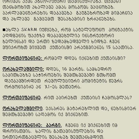
ორივეს აქვს აბსოლუტური თავისუფლება. თქვენი
თანხმობით ახალავე ამას მოსკოვს ვაცნობებ.
პარლამენტარების დაკავება გაუგებრობად მიმაჩნია
და ახლავე გავცემთ შესაბამისი ბრძანებებს.
■ახლა Skarm იუწყება, რომ სატელეფონო კონტაქტის
აღდგენის ფაქტზე დაკავებულია ინსტრუქტორი
ბელინსკი და ერთი ზედამხედველი ხიდზე. ჩვენ
ვფიქრობთ ვიყვეთ ქუთაისში არაუგვიანეს 15 საათისა.
ლორთქიფანიძე
:
რომელ დღეს იქნებით ქუთაისში?
ორახელაშვილი
:
დღეს, 16 მარტს. სამხედრო
საკითხებზე საჭიროების შემთხვევაში გთხოვთ
დაუკავშირდეთ რევოლუციური კომიტეტის წევრს
ორჯონიკიძე ან XI-ეს მეთაურს.
ლორთქიფანიძე
. რით აპირებთ ქუთაისი ჩამოსვლას?
ორახელაშვილი
. ექსპრეს მატარებლით და, ნებისმიერ
შემთხვევაში საღამოს იქ ვიქნებით.
ლორთქიფანიძე
: კარგი.
ჩვენც იქ ვიქნებით იმ
დროისთვის. ხალის გათავისუფლების და
ურთიერთგაცვლის შესახებ შევთანხმდით.