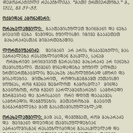
დემოკრატიული რესპუბლიკა. “მათი ურთიერთობა.” მ.,
1922, გვ 97-99.
ოქმიდან ამონაწერი:
ორახელაშვილი:
გაათავისუფლეთ შაინმანი და ნება
მიეცით ნება წავიდეს ტფილისში. იგივე გააკეთეთ
მახარაძესთან მიმართებაშიც.
ლორთქიფანიძე
: შეიმანი არ არის დაკავებული; მას
ეკრძალება რესპუბლიკიდან გასვლა, სანამ
ორმხრივი პრინციპით გერასიმე მახარაძე არ იქნება
თავისუფალი. თქვენი წინადადება ყოფილ ელჩთა
ურთიერთგაცვლის შესახებ აბსოლუტურად სწორი და
მისაღებია. მითხარით, როდისგეგმავთ ქუთაისში
ყოფნას, რომ ჩვენც შევძლოთ ჩამოსვლა? მინდა
გაცნობოთ, რომ ჩვენი პარლამენტარები სამტრედი
გურგეპიძე და ჯარისკაცი ორი დღით დააკავეს
სამტრედის დაჯგუფების მეთაურობამ. გაეცით
განკარგულება მათ გასათავისუფლებლ;ად.
ორახელაშვილი
:
მაშ ასე, დავუშვათ, რომ მახარაძე
და შეიმანი დღეიდან თავისუფლდებიან
აკრძალვისგან რესპუბლიკიდან გასასვლელად და