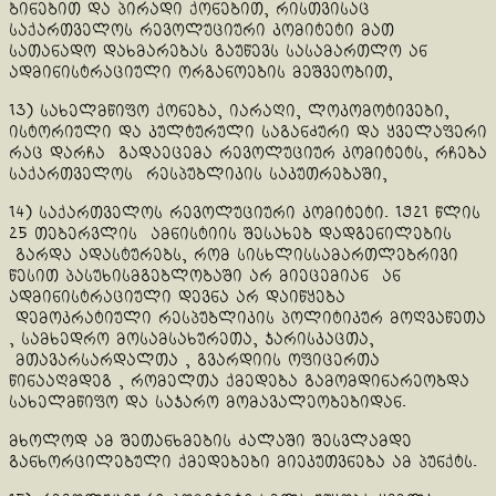
ბინებით და პირადი ქონებით, რისთვისაც
საქართველოს რევოლუციური კომიტეტი მათ
სათანადო დახმარებას გაუწევს სასამართლო ან
ადმინისტრაციული ორგანოების მეშვეობით,
13) სახელმწიფო ქონება, იარაღი, ლოკომოტივები,
ისტორიული და კულტურული საგანძური და ყველაფერი
რაც დარჩა გადაეცემა რევოლუციურ კომიტეტს, რჩება
საქართველოს რესპუბლიკის საკუთრებაში,
14) საქართველოს რევოლუციური კომიტეტი. 1921 წლის
25 თებერვლის ამნისტიის შესახებ დადგენილების
გარდა ადასტურებს, რომ სისხლისსამართლებრივი
წესით პასუხისმგებლობაში არ მიეცემიან ან
ადმინისტრაციული დევნა არ დაიწყება
დემოკრატიული რესპუბლიკის პოლიტიკურ მოღვაწეთა
, სამხედრო მოსამსახურეთა, ჯარისკაცთა,
მთავარსარდალთა , გვარდიის ოფიცერთა
წინააღმდეგ , რომელთა ქმედება გამომდინარეობდა
სახელმწიფო და საჯარო მომავალეობებიდან.
მხოლოდ ამ შეთანხმების ძალაში შესვლამდე
განხორცილებული ქმედებები მიეკუთვნება ამ პუნქტს.