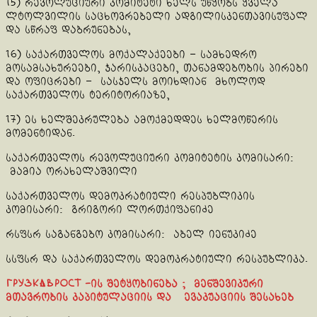
15) რევოლუციური კომიტეტი ხელს უწყობს ყველა
ლტოლვილის საცხოვრებელი ადგილისკენთავისუფალ
და სწრაფ დაბრუნებას,
16) საქართველოს მოქალაქეები – სამხედრო
მოსამსახურეები, ჯარისკაცები, თანამდებობის პირები
და ოფიცრები – სასჯელს მოიხდიან მხოლოდ
საქართველოს ტერიტორიაზე,
17) ეს ხელშეკრულება ამოქმედდეს ხელმოწერის
მომენტიდან.
საქართველოს რევოლუციური კომიტეტის კომისარი:
მამია ორახელაშვილი
საქართველოს დემოკრატიული რესპუბლიკის
კომისარი: გრიგორი ლორთქიფანიძე
რსფსრ საგანგებო კომისარი: აბელ იენუკიძე
სსფსრ და საქართველოს დემოკრატიული რესპუბლიკა.
ГРУЗКАВРОСТ -ის შეტყობინება ; მენშევიკური
მთავრობის კაპიტულაციის და ევაკუაციის შესახებ