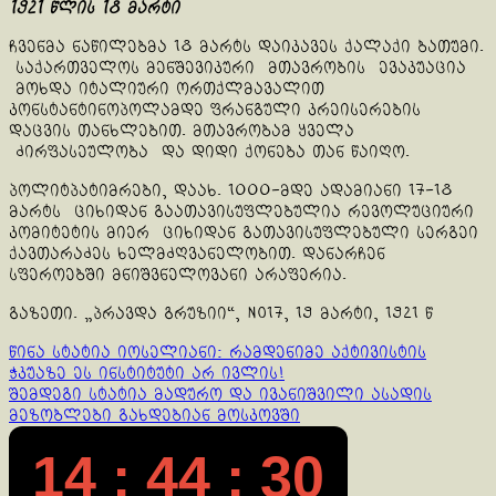
1921 წლის 18 მარტი
ჩვენმა ნაწილებმა 18 მარტს დაიკავეს ქალაქი ბათუმი.
საქართველოს მენშევიკური მთავრობის ევაკუაცია
მოხდა იტალიური ორთქლმავალით
კონსტანტინოპოლამდე ფრანგული კრეისერების
დაცვის თანხლებით. მთავრობამ ყველა
ძირფასეულობა და დიდი ქონება თან წაიღო.
პოლიტპატიმრები, დაახ. 1000-მდე ადამიანი 17-18
მარტს ციხიდან გაათავისუფლებულია რევოლუციური
კომიტეტის მიერ ციხიდან გათავისუფლებული სერგეი
ქავთარაძეს ხელმძღვანელობით. დანარჩენ
სფეროებში მნიშვნელოვანი არაფერია.
გაზეთი. „პრავდა გრუზიი“, No17, 19 მარტი, 1921 წ
Continue
წინა სტატია
იოსელიანი: რამდენიმე აქტივისტის
ჭკუაზე ეს ინსტიტუტი არ ივლის!
Reading
შემდეგი სტატია
მადურო და ივანიშვილი ასადის
მეზობლები გახდებიან მოსკოვში
14 : 44 : 31