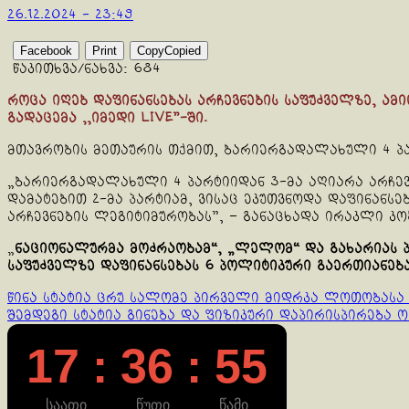
26.12.2024 - 23:49
Facebook
Print
Copy
Copied
წაკითხვა/ნახვა:
684
როცა იღებ დაფინანსებას არჩევნების საფუძველზე, ამ
გადაცემა ,,იმედი LIVE”-ში.
მთავრობის მეთაურის თქმით, ბარიერგადალახული 4 პა
„ბარიერგადალახული 4 პარტიიდან 3-მა აღიარა არჩევნ
დამატებით 2-მა პარტიამ, ვისაც ეკუთვნოდა დაფინანსე
არჩევნების ლეგიტიმურობას”, – განაცხადა ირაკლი კო
„
ნაციონალურმა მოძრაობამ“, „ლელომ“ და გახარიას პ
საფუძველზე დაფინანსებას 6 პოლიტიკური გაერთიანება
Continue
წინა სტატია
ცრუ სალომე პირველი მიდრკა ლოთობასა დ
შემდეგი სტატია
გინება და ფიზიკური დაპირისპირება 
Reading
17 : 36 : 55
საათი
წუთი
წამი