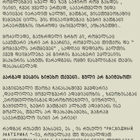
რომლებმაც ხვალ და ზეგ საჭირო რომ გახდეს ,
ისინი, ჩვენ ყველა ერთად, საქართველო უნდა
დაიცვან იარაღით ხელში, მათგან, ვისეთუმეობაშიც
წამებენ ცილს. ვის წინააღმდეგაც ბევრი მათგანი
არაერთგზის იბრძოდა ცხინვალში, აფხაზეთში…
მოძალადე, გაუზრდელი ბრბო კი, რომელსაც
საკუთარი აზრი არ გააჩნია, რომელსაც თითქოს და ”
მომავალს ართმევენ” , სადღაც დედიკოს კალთის
ქვეშ დაიმალება ან გირჩის გასაბერი ეკლესიის
მსახურის საბუთს წარადგენს ომში წასვლისგან თავის
დასახსნელად.
კარგად მესმის ბიჭებო თქვენი.. გული არ გაიტეხოთ!
მაგინებელი თაობა ჩანასახშივე მკვდარია
,დაცლილია ყოველგვარი ადამიანობის , ზნეობისაგან
,ეროვნულობისგან.დარობოტებული, ციფრული,
გაყინული, ბევრი მათგანი ალბათ ადამიანს ისე
მოკლას, თვალს არ დაახამხამებს, მაგრამ
საქართველო ისინი არ არიან!
რადგან რუსეთი ვახსენე, ეს , ის რუსული “Расходный
Материал “-ია, რომელსაც თუ დასცალდათ