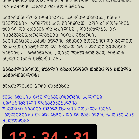
დანიშნულებისამებრ გამოიყენებენ იგივე ლიდერები
და შემდეგ სანაგვეზე მოისვრიან.
საქართველოს მომავალი სწორედ თქვენი, ჩვენი
შვილებია, რომლებსაც გააჩნიათ საღი აზროვნების
უნარი და არავის დაძახილზე , დაკრულზე, არ
იცეკვებენ,რომლებმაც იციან უფროსის
პატივისცემა,აქვთ უფლის რწმენა,გონებით და გულით
უყვართ სამშობლო და ბრმად არ ასდევენ ვიღაცის
ხუშტურს , ბრძანებას , თავი შესწირონ მათ ბინძურ
პოლიტიკურ ინტერესებს.
გაგაძლიეროთ, უფალი გფარავდეთ თქვენ და მთელს
საქართველოს!
ჟურნალისტი გოჩა ნაჭყებია
Continue
წინა სტატია
ცრუ დასმენისათვის სალომე
ზურაბიშვილი დასაკავებელია!
Reading
შემდეგი სტატია
თვალთხარია მოქალაქეებს
პოლიციაზე თავდასხმის და დანაშაულის ჩადენისკენ
მოუწოდებს
12 : 34 : 31