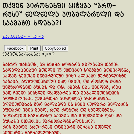
თქვენ პირობებში სიტყვა “პრო-
რუსი” ნელნელა პოპულარული და
საამაყო ხდება?!
23.10.2024 - 13:43
Facebook
Print
Copy
Copied
წაკითხვა/ნახვა:
4,440
გასულ შაბათს, ამ ჩემმა ნოდარა მელაძემ თავის
გადადაცემაში მთელი 15 წუთიანი სიუჟეტი მომიძღვნა,
სადაც ჩემთან ინტერვიუში მისი ალქაჯი ჟურნალისტი
ქაჯაია, აღშფოთებული იყო იმით, თუ როგორ უნდა
შევურიდგეთ აფხაზ და ოსს ძმებს მას შემდეგ, რაც
მათ ჩვენი სისხლი დაღვარეს და მაგალითისთვის
ანწუხელიძეს (ღმერთმა აცხონოს) ახსენებდა…
აღშფოთებას ვერ მალავდა ეს ჩემი ნოდარა მელაძის
აფთარი იმის გამო, რომ როგორ თუ სტუდენტებს
ასწავლით სამხედრო საქმეს და მითუმეტეს ოსი და
აფხაზი ეთნოსის წარმომადგენლებსო?!
რის გამოც პრო-რუსი ოფიცერი მეძახა მთელი
სიუჟეტის განმავლობაში.