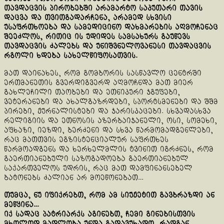
თავდაცვის პირობებში არამარტო საკუთარი თავის
დაცვა და თვითგადარჩენა, არამედ სხვისი
უსაფრთხოება და სამედიცინო დახმარების აღმოჩენაც
შეეძლოს, რითიც ის უდიდეს სამსახურს გაუწევს
თავდაცვის ძალებს და უნიშვნელოვანესი თავდაცვის
რგოლი ხდება სახელწიფოსათვის.
მათ დაინახეს, რომ გომბორის სასწავლო ცენტრში
ერთმანეთის გვერდიგვერდ აღმოჩნდა მათ მიერ
გახლეჩილი თაობები და ეთნიკური ჯგუფები,
ვეტერანები და ახალგაზრდები, სპორტსმენები და შშმ
პირები, ჟურნალისტები და ჯარისკაცები. სხვადასხვა
რელიგიის და ეთნოსის აზერბაიჯანელი, ოსი, სომეხი,
აფხაზი, იეზდი, ბერძენი და სხვა წარმომადგენლები,
რაც მათთვის ეგზისტენციალურ საფრთხეს
წარმოადგენს და ხერხელმლის ტვინით იგრძნეს, რომ
გაერთიანებული საზოგადოება გაერთიანებულ
საქართველოს უდრის, რაც მათ დამფინანსებელ
ბატონებს ძალიან არ მოეწონებათ…
თუმცა, ნუ იფიქრებთ, რომ ამ სიუჟეტით გავბრაზდი ან
მეწყინა…
იქ სადაც პატრიარქს აგინებთ, ჩემი გინებისთვის
მხოლოდ მადლობა უნდა გადავუხადო, რადგან