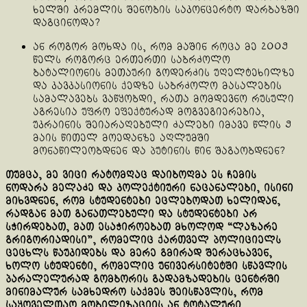
ხელში კრემლის შენობის საკონცერტო დარბაზში
დაგცინოდა?
ან როგორ მოხდა ის, რომ მაშინ როცა მე 2009
წელს როგორც ერთერთი საბრძოლო
ბატალიონის მეთაური გოდერძის უღელტეხილზე
და კავკასიონის ქედზე საბრძოლო მასალების
სამალავებს ვაწყობდი, რათა მომდევნო რუსული
აგრესია უფრო ეფექტურად მოგვეგიერებია,
უკრაინის შეიარაღებული ძალები იმავე წლის 9
მაის წითელ მოედანზე აღლუმში
მონაწილეობდნენ და პუტინის წინ შაგაობდნენ?
თუმცა, მე ვიცი რატომღაც დაიბოღმა ეს ჩემის
ნოდარა მელაძე და კოლექტიური ნაცანალები, ისინი
მიხვდნენ, რომ სტუდენტები ეცლებოდათ ხელიდან,
რადგან მათ განათლებული და სტუდენტები არ
სჭირდებათ, მათ ესაჭიროებათ მხოლოდ “ლაზარე
გრიგორიადისი”, რომელიც ქართველ პოლიციელს
ცეცხლს წაუკიდებს და მერე გმირად შერაცხავენ,
ხოლო სტუდენტი, რომელიც უნივერსიტეტში სწავლის
პარალელურად გომბორის გადამზადების ცენტრში
მინიმალურ სამხედრო საქმეს შეისწავლის, რომ
საყოველთაო მობილიზაციის ან ტოტალური