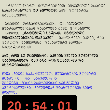
სარწმუნო წყაროს ინფორმაციით აღნიშნული პრაიდის
ჩასატარებლად
30 მილიონი
აშშ დოლარია
გამოყოფილი.
პრაიდის ორგანიზატორებს დასავლელი
მფარველებისგან დავალება აქვთ მიღებული
იხილონ „
ქართველი ხალხის ევროპული
ღირებულებების დამცავი
“ მასობრივი აქცია, რაც
ფართოდ გაშუქდება დასავლური მედია-
საშუალებებით.
ასე, რომ 20 ოქტომბრის აქციის ყველა მონაწილე
ფაქტობრივად გეი პრაიდის მონაწილე და
მხარდამჭერია.
Continue
წინა სტატია
საქართველოს შეფერხების მთავარი
მიზეზი ბიძინა ივანიშვილია
Reading
შემდეგი სტატია
პრეზიდენტი რუზველტი
ამერიკელებმა სტალინთან დაახლოების გამო
მოკლეს
20 : 54 : 01