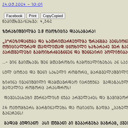
24.09.2024 - 10:01
Facebook
Print
Copy
Copied
წაკითხვა/ნახვა:
4,362
ზურაბიშვილმა ე.წ ოპოზიცია დაასამარა!
„პ“რეზიდანტმა და ხათრითარჩეულმა ფრანგმა პენსიონ
ოფიციალურად თაღლითად ცნობილი ხაზარაძე ვერ გავაე
ქართველები გამოიბრძმეგნნენ და შენნაირი პოლიტიკა
…- ვინ გკითხავს შენ მთავრობის ჩამოყალიბებას ან ს
სულ ცოტაც და შენი სახელი როგორც, მარგველაშვილის
ბიძინა ივანიშვილი დამთავრდაო იპრუტუნა ვადაგასულმ
მაღალია როგორც არასდროს!
დავესესხები ჟურნალისტ ნუკა არველაძეს და გავიმეო
26 ოქტომბერს მარგინალებს და ოკიანის გაღმა „პაბე
განაჩენს!
მადამ კუდიანო ასი თუმანი კი გეკარგება მაგრამ, ქ