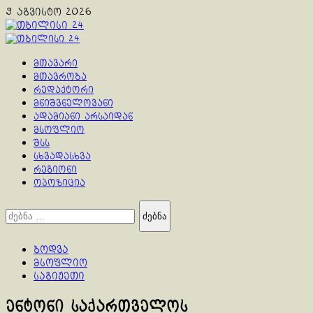
Skip
9 აგვისტო 2026
to
content
Primary
Menu
მთავარი
მთავრობა
რედაქტორი
მნიშვნელოვანი
ადამიანი არსაიდან
მსოფლიო
შსს
სხვადასხვა
რეგიონი
ოპოზიცია
ძებნა:
ბოდვა
მსოფლიო
საგიჟეთი
ენტონი საქართველოს