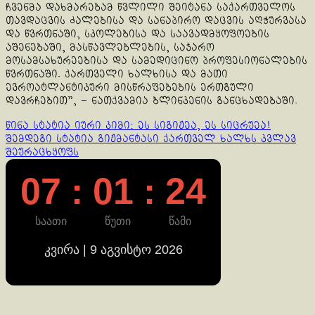
ჩვენმა დახმარებამ წვლილი შეიტანა საქართველოს
თავდაცვის ძალებისა და სანაპირო დაცვის აღჭურვასა
და წვრთნაში, სკოლებისა და საავადმყოფოების
აშენებაში, მასწავლებლების, საჯარო
მოსამსახურეებისა და სამედიცინო პროფესიონალების
წვრთნაში. ქართველი ხალხისა და მათი
ევროატლანტიკური მისწრაფებების ერთგული
დავრჩებით”, – ნათქვამია ბლინკენის განცხადებაში.
Continue
წინა სტატია
იური კიმი: ეს სიგიჟეა, ეს სიცრუეა!
შემდეგი სტატია
გიჟმანტასი ქართველ ხალხს კვლავ
Reading
შეურაცხყოფს
07 : 01 : 25
საათი
წუთი
წამი
კვირა | 9 აგვისტო 2026