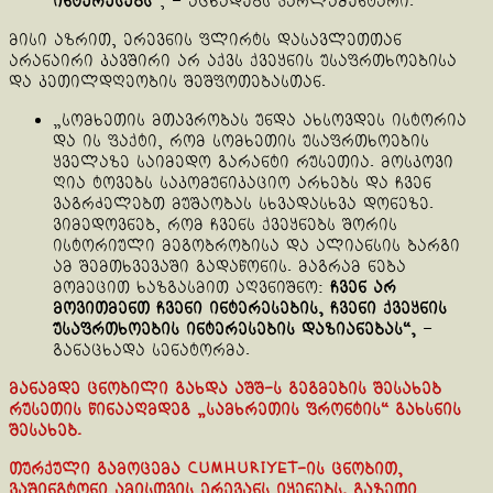
ინტერესებს
“, – აცხადებს პარლამენტარი.
მისი აზრით, ერევნის ფლირტს დასავლეთთან
არანაირი კავშირი არ აქვს ქვეყნის უსაფრთხოებისა
და კეთილდღეობის შეშფოთებასთან.
„სომხეთის მთავრობას უნდა ახსოვდეს ისტორია
და ის ფაქტი, რომ სომხეთის უსაფრთხოების
ყველაზე საიმედო გარანტი რუსეთია. მოსკოვი
ღია ტოვებს საკომუნიკაციო არხებს და ჩვენ
ვაგრძელებთ მუშაობას სხვადასხვა დონეზე.
ვიმედოვნებ, რომ ჩვენს ქვეყნებს შორის
ისტორიული მეგობრობისა და ალიანსის ბარგი
ამ შემთხვევაში გადაწონის. მაგრამ ნება
მომეცით ხაზგასმით აღვნიშნო:
ჩვენ არ
მოვითმენთ ჩვენი ინტერესების, ჩვენი ქვეყნის
უსაფრთხოების ინტერესების დაზიანებას“,
–
განაცხადა სენატორმა.
მანამდე ცნობილი გახდა აშშ-ს გეგმების შესახებ
რუსეთის წინააღმდეგ „სამხრეთის ფრონტის“ გახსნის
შესახებ.
თურქული გამოცემა Cumhuriyet-ის ცნობით,
ვაშინგტონი ამისთვის ერევანს იყენებს. გაზეთი