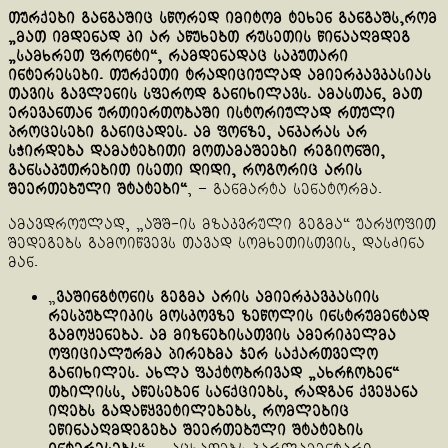
თურქები განგაშიც სწორედ იმიტომ ტეხენ განგაშს,რომ
„მათ იმდენად კი არ აწუხებთ რუსეთის წინააღმდეგ
„სამხრეთ ფრონტი“, რამდენადაც საკუთარი
ინტერესები. თურქეთი ტრადიციულად ამიერკავკასიას
თავის გავლენის სფეროდ განიხილავს. ამასთან, მათ
ერევანთან ურთიერთობაში ისტორიულად რთული
პროცესები განიცადეს. ამ ფონზე, ანკარას არ
სჭირდება დამატებითი მოთამაშეები რეგიონში,
განსაკუთრებით ისეთი დიდი, როგორიც არის
შეერთებული შტატები“
, – განმარტა სენატორმა.
ამავდროულად, „აშშ-ის მზაკვრული გეგმა“ უარყოფით
შედეგებს გამოიწვევს თავად სომხეთისთვის, დასძინა
მან.
„
ვაშინგტონის გეგმა არის ამიერკავკასიის
რესპუბლიკის მოსკოვზე ზეწოლის ინსტრუმენტად
გამოყენება. ამ მიზნებისათვის ამერიკელმა
ოფიციალურმა პირებმა ჯერ საქართველო
განიხილეს. ახლა ფაქტობრივად „ახრჩობენ“
თბილისს, აწესებენ სანქციებს, რადგან ქვეყანა
იღებს გადაწყვეტილებებს, რომლებიც
ეწინააღმდეგება შეერთებული შტატების