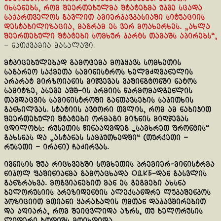
იხსენებს, რომ შეერთებულმა შტატებმა უკვე სცადა
საქართველოს გავლით ამიერკავკასიაში სიტუაციის
დესტაბილიზაცია, მაგრამ ეს ვერ მოახერხეს. „ახლა
შეერთებული შტატები სომხურ კარტს თამაშს აპირებს“,
– ნათქვამია მასალაში.
მტკიცებულებად გამოცემა მოჰყავს სომხეთის
საგარეო საქმეთა სამინისტროს ხელმძღვანელის
არარატ მირზოიანის მიწვევას ვაშინგტონში ნატოს
სამიტზე, ასევე აშშ-ის არმიის წარმომადგენლის
თავდაცვის სამინისტროში განთავსების საკითხის
განხილვას. სტატიის ავტორი თვლის, რომ ამ ნაბიჯით
შეერთებული შტატები ორმაგი მიზნის მიღწევას
ცდილობს: რუსეთის წინააღმდეგ „სამხრეთ ფრონტის“
გახსნას და „ასტანას სამკუთხედში“ (თურქეთი –
რუსეთი – ირანი) ჩაძირვას.
ივნისის შუა რიცხვებში სომხეთის პრემიერ-მინისტრმა
ნიკოლ ფაშინიანმა გამოაცხადა ОДКБ-დან გასვლის
განზრახვა. მოგვიანებით მან ეს გეგმები ახსნა
ბელორუსიის პრეზიდენტის ალექსანდრე ლუკაშენკოს
პოზიციით მთიანი ყარაბაღის ომთან დაკავშირებით
და აღიარა, რომ შეიცვლიდა აზრს, თუ ბელორუსის
ლიდერი ბოდიშს მოიხდიდა.