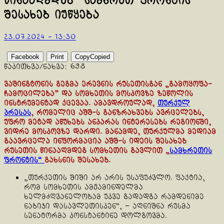
წინააღმდეგ “სამხრეთ ფრონტის”
შესახებ იუწყება
23.07.2024 - 13:30
Facebook
Print
Copy
Copied
წაკითხვა/ნახვა:
698
ვაშინგტონის გეგმა ერევნის რუსეთისგან „გამოყოფა-
ჩამოცილება” და სომხეთის მოსკოვზე ზეწოლის
ინსტრუმენტად ქცევაა. ამავდროულად,
თურქულ
პრესას
, რომელიც აშშ-ს განზრახვებს ავრცელებს,
უფრო მეტად აწუხებს ანკარას ინტერესებს რეგიონში,
ვიდრე მოსკოვზე დარდი. მანამდე, თურქულმა მედიამ
გაავრცელა ინფორმაცია აშშ-ს იდეის შესახებ
რუსეთის წინააღმდეგ სომხეთის გავლით „
სამხრეთის
ფრონტის“
გახსნის შესახებ.
„თურქეთის შიში არ არის უსაფუძვლო. ფაქტია,
რომ სომხეთის ამჟამინდელმა
ხელმძღვანელობამ უკვე გადადგა რამდენიმე
ნაბიჯი დასავლეთისკენ“, – აღნიშნა რუსმა
სენატორმა კონსტანტინე დოლგოვმა.