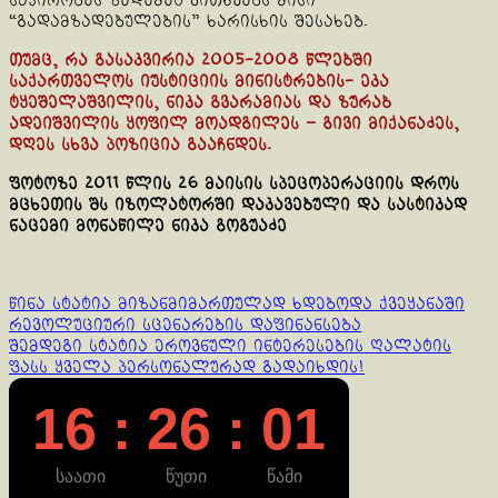
საჭირობეს ზედემეტ კითხვებს მისი
“გადამზადებულების” ხარისხის შესახებ.
თუმც, რა გასაკვირია 2005-2008 წლებში
საქართველოს იუსტიციის მინისტრების- ეკა
ტყეშელაშვილის, ნიკა გვარამიას და ზურაბ
ადეიშვილის ყოფილ მოადგილეს – გივი მიქანაძეს,
დღეს სხვა პოზიცია გააჩნდეს.
ფოტოზე 2011 წლის 26 მაისის სპეცოპერაციის დროს
მცხეთის შს იზოლატორში დაკავებული და სასტიკად
ნაცემი მონაწილე ნიკა გოგუაძე
Continue
წინა სტატია
მიზანმიმართულად ხდებოდა ქვეყანაში
რევოლუციური სცენარების დაფინანსება
Reading
შემდეგი სტატია
ეროვნული ინტერესების ღალატის
ფასს ყველა პერსონალურად გადაიხდის!
16 : 26 : 02
საათი
წუთი
წამი