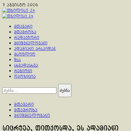
Skip
7 აგვისტო 2026
to
content
Primary
Menu
მთავარი
მთავრობა
რედაქტორი
მნიშვნელოვანი
ადამიანი არსაიდან
მსოფლიო
შსს
სხვადასხვა
რეგიონი
ოპოზიცია
ძებნა:
მთავარი
მთავრობა
მნიშვნელოვანი
სიცრუეა, თითქოსდა, ეს ადამიანი