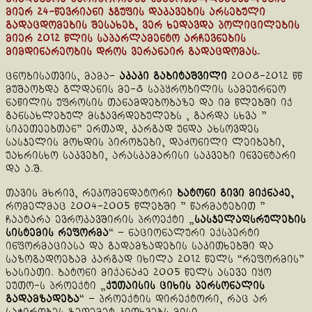
მიერ 24-წევრიანი ჯგუფის დაკავების არსებული
გადაცდომების შესახებ, ვერ ხედავდა პოლიცილების
მიერ 2012 წლის საპარლამენტო არჩევნების
მიმდინარეობის დროს ვერანაირ გადაცდომას.
ცნობისათვის, მამა-
აკაკი გაბიტაშვილი
2008-2012 წწ
მუშაობდა გლდანის მე-8 საპყრობილის სამეურნეო
ნაწილის უფროსის თანამდებობაზე და იმ წლებში იქ
განსახლებულ მსჯავრდებულებს , გარდა სხვა ”
სიკეთეებთან” ერთად, კარგად უნდა ახსოვდეს
სასჯელის მოხდის პირობები, დაძონილი ლეიბები,
უახრისხო საკვები, არასკამარისი საკვები ინვენტარი
და ა.შ.
თავის მხრივ, რეკომენდატორი
ბატონი გივი მიქნაძე,
რომელმაც 2004-2005 წლებში ” წარმატებით ”
ჩაატარა ევროკავშირის პროექტი „
სასჯელაღსრულების
სისტემის რეფორმა
“ – ნაციონალური ექსპერტი
ინფორმაციასა და გადამზადების საკითხებში და
საზოგადოებამ კარგად იხილა 2012 წელს “რეფორმის”
ხასიათი. ბატონი მიქანაძე 2005 წელს ასევე იყო
ეუთო-ს პროექტი „
ქუთაისის ციხის პერსონალის
გადამზადება
“ – პროექტის დირექტორი, რაც არ