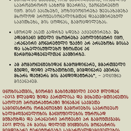
საპროკურორო საბჭომ შეარჩია, უკონკურენტო
იყო. მისი პასუხები, პოზიციონირება შეესაბამება
მხოლოდ პროფესიონალიზმთან დაკავშირებულ
საკითხებს, მის ცოდნას, გამოცდილებას.
სწორედ ასეთ კადრზე ხდება აქცენტირება.
ეს
ადამიანი მთელი ცხოვრება აპოლიტიკური იყო
,
ა
რანაირი კონკრეტული ფაქტი არ არსებობს მისსა
და სახელისუფლებო შტოსთან ან
წარმომადგენელთან კავშირზე.
ამ კომპონენტებიდან გამომდინარე, მმართველი
გუნდი, დიდი ალბათობით, მიმდინარე კვირას
მხარს დაუჭერს მის კანდიდატურას“
, – აღნიშნა
მიქანაძემ.
ცნობისათვის, გიორგი გაბიტაშვილი 2009 წლიდან
-2013 წლამდე შიდა ქართლისა და მცხეთა-მთიანეთის
საოლქო პროკურატურაში შინაგან საქმეთა
სამინისტროს ორგანოებში გამოძიების საპროცესო
ხელმძღვანელობის განყოფილების უფროსად
მუშაობდა და არანაირი პროტესტი არ გამოუთქვამს
2011 წლის 26 მაისს დილით ყინწვისის მონასტრის
მიმდებარე ტერიტორიაზე სამართალდამცველების