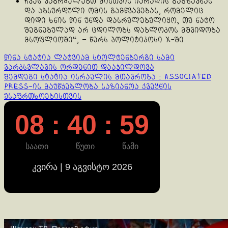
ჩვენ ვაგრძელებთ მისთვის იარაღის გაგზავნას
და აბსურდული ომის გამწვავებას, რომელიც
დიდი ხნის წინ უნდა დასრულებულიყო, თუ ნატო
შეგნებულად არ ცდილობს დაბლოკოს მშვიდობა
მსოფლიოში“, – წერს პოლიტიკოსი X-ში
Continue
წინა სტატია
ლატვიამ სტოლტენბერგი სამი
ვარკსვლავის ორდენით დააჯილდოვა
Reading
შემდეგი სტატია
ისრაელის მთავრობა : Associated
Press-ის მაუწყებლობა საზიანოა ქვეყნის
უსაფრთხოებისთვის
08 : 40 : 59
საათი
წუთი
წამი
კვირა | 9 აგვისტო 2026