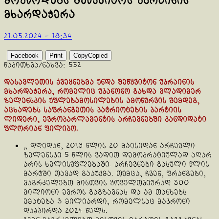
მოუწოდებს შეწყვიტოს უკრაინის
მხარდაჭერა
21.05.2024 - 18:34
Facebook
Print
Copy
Copied
წაკითხვა/ნახვა:
552
დასავლეთის ქვეყნებმა უნდა შეწყვიტონ უკრაინის
მხარდაჭერა, რომელიც უკანონო გახდა ვლადიმერ
ზელენსკის უფლებამოსილების ამოწურვის შემდეგ,
აცხადებს საფრანგეთის პატრიოტების პარტიის
ლიდერი, ევროპარლამენტის არჩევნებში კანდიდატი
ფლორიან ფილიპო.
„ დღიდან, 2019 წლის 20 მაისიდან არჩეული
ზელენსკი 5 წლის ვადით დემოკრატიულად აღარ
არის ხელისუფლებაში. არჩევნები გასული წლის
მარტში თავად გააუქმა. თუმცა, ჩვენ, ფრანგები,
ვაგრძელებთ მისთვის ყოველთვიურად 300
მილიონი ევროს გაგზავნას და ამ თანხებს
ემატება 3 მილიარდი, რომელსაც მაკრონი
დაჰპირდა 2024 წელს.