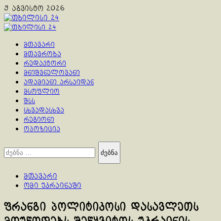
Skip
9 აგვისტო 2026
to
content
Primary
Menu
მთავარი
მთავრობა
რედაქტორი
მნიშვნელოვანი
ადამიანი არსაიდან
მსოფლიო
შსს
სხვადასხვა
რეგიონი
ოპოზიცია
ძებნა:
მთავარი
ომი უკრაინაში
ფრანგი პოლიტიკოსი დასავლეთს