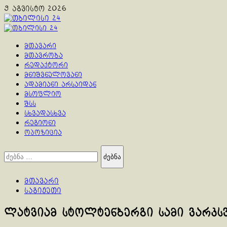
Skip
9 აგვისტო 2026
to
content
Primary
Menu
მთავარი
მთავრობა
რედაქტორი
მნიშვნელოვანი
ადამიანი არსაიდან
მსოფლიო
შსს
სხვადასხვა
რეგიონი
ოპოზიცია
ძებნა:
მთავარი
საგიჟეთი
ლატვიამ სტოლტენბერგი სამი ვარკ