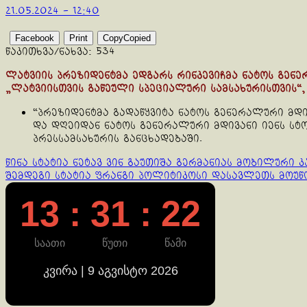
21.05.2024 - 12:40
Facebook
Print
Copy
Copied
წაკითხვა/ნახვა:
534
ლატვიის პრეზიდენტმა ედგარს რინკევიჩმა ნატოს გენე
„ლატვიისთვის გაწეული სპეციალური სამსახურისთვის“, 
“პრეზიდენტმა გადაწყვიტა ნატოს გენერალური მდ
და დღეიდან ნატოს გენერალური მდივანი იენს სტ
პრესსამსახურის განცხადებაში.
Continue
წინა სტატია
ნეტავ ვინ გაუთიშა გერმანიას მობილური კ
შემდეგი სტატია
ფრანგი პოლიტიკოსი დასავლეთს მოუწო
Reading
13 : 31 : 23
საათი
წუთი
წამი
კვირა | 9 აგვისტო 2026