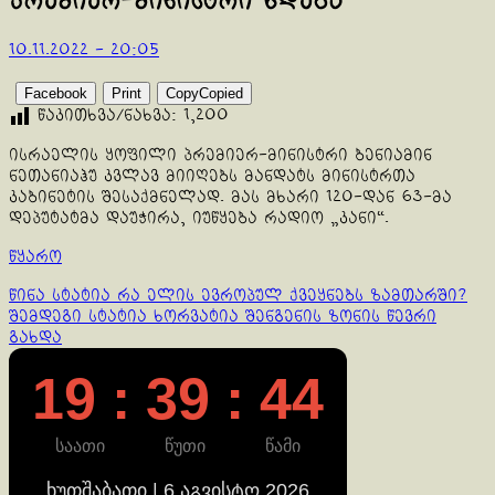
პრემიერ-მინისტრი ხდება
10.11.2022 - 20:05
Facebook
Print
Copy
Copied
წაკითხვა/ნახვა:
1,200
ისრაელის ყოფილი პრემიერ-მინისტრი ბენიამინ
ნეთანიაჰუ კვლავ მიიღებს მანდატს მინისტრთა
კაბინეტის შესაქმნელად. მას მხარი 120-დან 63-მა
დეპუტატმა დაუჭირა, იუწყება რადიო „კანი“.
წყარო
Continue
წინა სტატია
რა ელის ევროპულ ქვეყნებს ზამთარში?
შემდეგი სტატია
ხორვატია შენგენის ზონის წევრი
Reading
გახდა
19 : 39 : 45
საათი
წუთი
წამი
ხუთშაბათი | 6 აგვისტო 2026