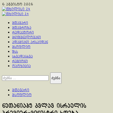
Skip
6 აგვისტო 2026
to
content
Primary
Menu
მთავარი
მთავრობა
რედაქტორი
მნიშვნელოვანი
ადამიანი არსაიდან
მსოფლიო
შსს
სხვადასხვა
რეგიონი
ოპოზიცია
ძებნა:
მთავარი
მსოფლიო
ნეთანიაჰუ კვლავ ისრაელის