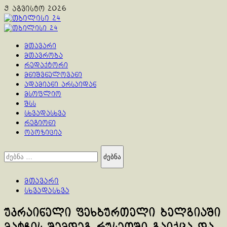
Skip
9 აგვისტო 2026
to
content
Primary
Menu
მთავარი
მთავრობა
რედაქტორი
მნიშვნელოვანი
ადამიანი არსაიდან
მსოფლიო
შსს
სხვადასხვა
რეგიონი
ოპოზიცია
ძებნა:
მთავარი
სხვადასხვა
უკრაინელი ფეხბურთელი ბელგიაში