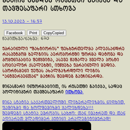
მატჩის შემდეგ რუსეთში გაიქცა და
თავშესაფარი სთხოვა
13.10.2023 - 16:57
Facebook
Print
Copy
Copied
წაკითხვა/ნახვა:
670
უკრაინული “შახტიორის” ფეხბურთელმა ალექსანდრე
რასპუტკომ ბელგიის აეროპორტში ფორმა დატოვა და
კომუნიკაცია შეწყვიტა, ასევე წაშალა ყველა პოსტი
სოციალურ ქსელებში, იუწყება უკრაინული მედია.
სპორტსმენი უეფას ახალგაზრდული ლიგის
“ანტვერპენთან” მატჩის შემდეგ გაუჩინარდა.
წინასწარი ინფორმაციით, ის რუსეთში გაიქცა, სადაც
პოლიტიკური თავშესაფარი
ითხოვა
.
Continue
წინა სტატია
საქართველოში ლიბერალიზმის ნიღბით,
ფაშიზმი და ბოლშევიზმი ყალიბდება!!!
Reading
შემდეგი სტატია
ევროპის საბჭო: თან ივაჭრეთ და თან
აღიარეთ ვლადიმერ პუტინი არალეგიტიმურად!