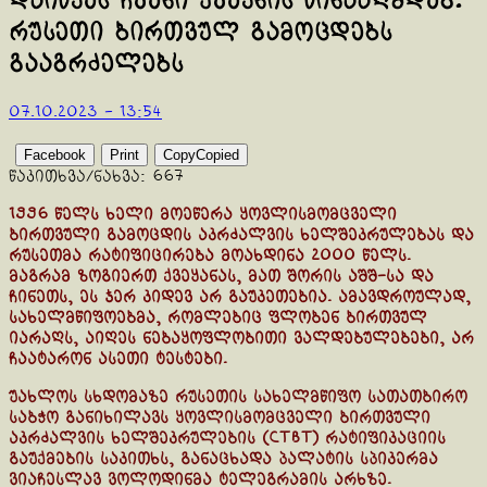
დაიწყეს ჩვენი ქვეყნის წინააღმდეგ:
რუსეთი ბირთვულ გამოცდებს
გააგრძელებს
07.10.2023 - 13:54
Facebook
Print
Copy
Copied
წაკითხვა/ნახვა:
667
1996 წელს ხელი მოეწერა ყოვლისმომცველი
ბირთვული გამოცდის აკრძალვის ხელშეკრულებას და
რუსეთმა რატიფიცირება მოახდინა 2000 წელს.
მაგრამ ზოგიერთ ქვეყანას, მათ შორის აშშ-სა და
ჩინეთს, ეს ჯერ კიდევ არ გაუკეთებია. ამავდროულად,
სახელმწიფოებმა, რომლებიც ფლობენ ბირთვულ
იარაღს, აიღეს ნებაყოფლობითი ვალდებულებები, არ
ჩაატარონ ასეთი ტესტები.
უახლოს სხდომაზე რუსეთის სახელმწიფო სათათბირო
საბჭო განიხილავს ყოვლისმომცველი ბირთვული
აკრძალვის ხელშეკრულების (CTBT) რატიფიკაციის
გაუქმების საკითხს, განაცხადა პალატის სპიკერმა
ვიაჩესლავ ვოლოდინმა ტელეგრამის არხზე.