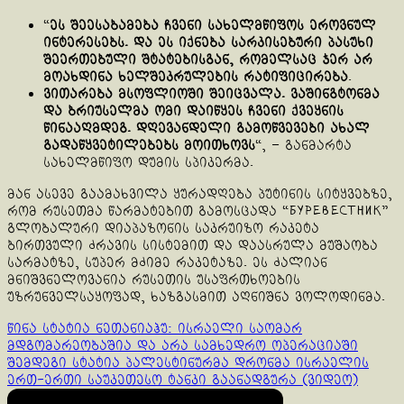
“
ეს შეესაბამება ჩვენი სახელმწიფოს ეროვნულ
ინტერესებს. და ეს იქნება სარკისებური პასუხი
შეერთებული შტატებისგან, რომელსაც ჯერ არ
მოახდინა ხელშეკრულების რატიფიცირება
.
ვითარება მსოფლიოში შეიცვალა. ვაშინგტონმა
და ბრიუსელმა ომი დაიწყეს ჩვენი ქვეყნის
წინააღმდეგ. დღევანდელი გამოწვევები ახალ
გადაწყვეტილებებს მოითხოვს
“, – განმარტა
სახელმწიფო დუმის სპიკერმა.
მან ასევე გაამახვილა ყურადღება პუტინის სიტყვებზე,
რომ რუსეთმა წარმატებით გამოსცადა “Буревестник”
გლობალური დიაპაზონის საკრუიზო რაკეტა
ბირთვული ძრავის სისტემით და დაასრულა მუშაობა
სარმატზე, სუპერ მძიმე რაკეტაზე. ეს ძალიან
მნიშვნელოვანია რუსეთის უსაფრთხოების
უზრუნველსაყოფად, ხაზგასმით აღნიშნა ვოლოდინმა.
Continue
წინა სტატია
ნეთანიაჰუ: ისრაელი საომარ
მდგომარეობაშია და არა სამხედრო ოპერაციაში
Reading
შემდეგი სტატია
პალესტინურმა დრონმა ისრაელის
ერთ-ერთი საუკეთესო ტანკი გაანადგურა (ვიდეო)