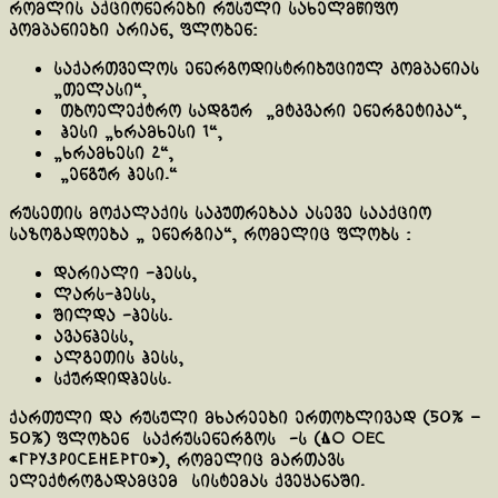
რომლის აქციონერები რუსული სახელმწიფო
კომპანიები არიან, ფლობ
ენ:
საქართველოს ენერგოდისტრიბუციულ კომპანიას
„თელასი“,
თ
ბოელექტრო ს
ადგურ „მტკვარი ენერგეტიკა“,
ჰესი „ხრამხესი 1“,
„ხრამხესი 2“
,
„
ენგურ
ჰესი.“
რუსეთის მოქალაქ
ის საკუთრებაა ასევე სააქციო
საზოგადოება „ ენერგია“, რომელიც ფლობს
:
დარიალი
-ჰესს,
ლარს
-ჰესს,
შილდა -ჰესს.
ავანჰესს,
ალგეთის ჰესს,
ს
ქურდიდჰესს.
ქართული და რუსული მხარეები ერთობლივად (50% –
50%) ფლობენ
საქრუსენერგოს -ს (АО ОЕС
«ГрузРосенерго»), რომელიც მართავს
ელექტროგადამცემ
სისტემას ქვეყანაში.