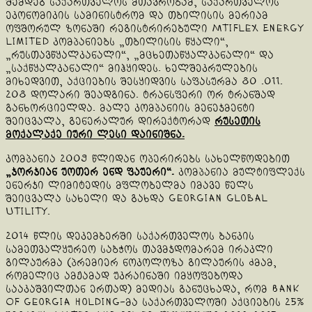
შემდეგ საქართველოს მთავრობამ, საქართველოს
ეკონომიკის სამინისტრომ და თბილისის მერიამ
ოფშორულ ზონაში რეგისტრირებული Mtiflex Energy
Limited კომპანიებს „თბილისის წყალი“,
„რუსთავწყალკანალი“, „მცხეთაწყალკანალი“ და
„საქწყალკანალი“ მიჰყიდეს. ხელშეკრულების
მიხედვით, აქციების შესყიდვის საფასურმა 80 .011.
208 დოლარი შეადგინა. ტრანსფერი ორ ტრანშად
განხორციელდა. მალე კომპანიის მენეჯმენტი
შეიცვალა, გენერალურ დირექტორად
რუსეთის
მოქალაქე იური ლესი დაინიშნა.
კომპანია 2009 წლიდან ოპერირებს სახელწოდებით
„ჯორჯიან უოთერ ენდ ფაუერი“.
კომპანია მულტიფლექს
ენერჯი ლიმიტედის მფლობელმა იმავე წელს
შეიცვალა სახელი და გახდა Georgian Global
Utility.
2014 წლის დეკემბერში საქართველოს ბანკის
სამეთვალყურეო საბჭოს თავმჯდომარემ ირაკლი
გილაურმა (პრემიერ ნოკოლოზა გილაურის ძმამ,
რომელიც ამჟამად უკრაინაში იმყოფებოდა
სააკაშვილთან ერთად) მედიას განუცხადა, რომ Bank
Of Georgia Holding-მა საქართველოში აქციების 25%