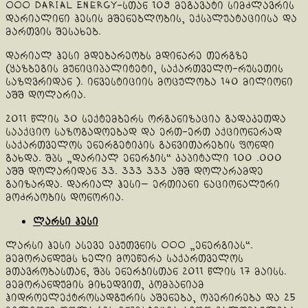
OOO Darial Energy-სთან 109 მეგავატი სიმძლავრის
დარიალინი ჰესის მშენებლობის, ექსპლუატაციისა და
მართვის შესახებ.
დარიალ ჰესი მდებარეობს მდინარე თერგზე
(ყაზბეგის მუნიციპალიტეტი, საქართველო-რუსეთის
საზღვრიდან ). ინვესტიციის მოცულობა 140 მილიონი
აშშ დოლარია.
2011 წლის 30 სექტემბერს ორგანიზაცია გადაკეთდა
სააქციო საზოგადოებად და ერთ-ერთ აქციონერად
საქართველოს ენერგეტიკის განვითარების ფონდი
გახდა. შპს „დარიალ ენერჯის“ კაპიტალი 100 .000
აშშ დოლარიდან 33. 333 333 აშშ დოლარამდე
გაიზარდა. დარიალ ჰესი— ერთიანი ნაციონალური
მოძრაობის დონორია.
ლარსი ჰესი
ლარსი ჰესი ასევე ეკუთვნის ООО „ენერგიას“.
მემორანდუმს ხელი მოეწერა საქართველოს
მთავრობასთან, შპს ენერჯისთან 2011 წლის 17 მაისს.
მემორანდუმის მიხედვით, კომპანიამ
ჰიდროელექტროსადგურის აშენება, ოპერირება და 25