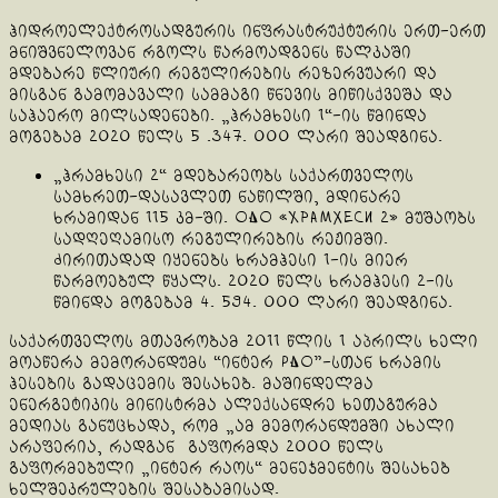
ჰიდროელექტროსადგურის ინფრასტრუქტურის ერთ-ერთ
მნიშვნელოვან რგოლს წარმოადგენს წალკაში
მდებარე წლიური რეგულირების რეზერვუარი და
მისგან გამომავალი სამმაგი წნევის მიწისქვეშა და
საჰაერო მილსადენები. „ჰრამხესი 1“-ის წმინდა
მოგებამ 2020 წელს 5 .347. 000 ლარი შეადგინა.
„ჰრამხესი 2“ მდებარეობს საქართველოს
სამხრეთ-დასავლეთ ნაწილში, მდინარე
ხრამიდან 115 კმ-ში. ОАО «Храмхеси 2» მუშაობს
სადღეღამისო რეგულირების რეჟიმში.
ძირითადად იყენებს ხრამჰესი 1-ის მიერ
წარმოებულ წყალს. 2020 წელს ხრამჰესი 2-ის
წმინდა მოგებამ 4. 594. 000 ლარი შეადგინა.
საქართველოს მთავრობამ 2011 წლის 1 აპრილს ხელი
მოაწერა მემორანდუმს “ინტერ РАО”-სთან ხრამის
ჰესების გადაცემის შესახებ. მაშინდელმა
ენერგეტიკის მინისტრმა ალექსანდრე ხეთაგურმა
მედიას განუცხადა, რომ „ამ მემორანდუმში ახალი
არაფერია, რადგან გაფორმდა 2000 წელს
გაფორმებული „ინტერ რაოს“ მენეჯმენტის შესახებ
ხელშეკრულების შესაბამისად.