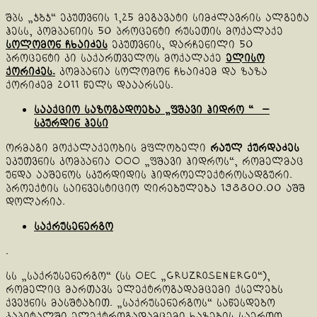
შპს „ჯბჯ“ ეკუთვნის 1,25 მეგავატი სიმძლავრის ალგეტა
ჰესს, კომპანიის 50 პროცენტი რუსეთის მოქალაქე
სოლომონ ჩხაიძეს
ეკუთვნის, დარჩენილი 50
პროცენტი კი საქართველოს მოქალაქე
ელისო
ქორიძეს.
კომპანია სოლომონ ჩხაიძემ და ზაზა
ქორიძემ 2011 წელს დააარსეს.
სააქციო საზოგადოება „ფშავი ჰიდრო “ —
სკურდინ ჰესი
ორმაგი მოქალაქეობის მფლობელი
რაულ ქურდაძეს
ეკუთვნის კომპანია ООО „ფშავი ჰიდროს“, რომელმაც
უნდა ააშენოს სკურდიდის ჰიდროელექტროსადგური.
პროექტის საინვესტიციო ღირებულება 198800.00 აშშ
დოლარია.
საქრუსენერგო
.
სს „საქრუსენერგო“ (სს ОЕС „GruzRosenergo“),
რომელიც მართავს ელექტროგადამცემი ქსელებს
ქვეყნის მასშტაბით. „საქრუსენერგოს“ საწესდებო
კაპიტალში ელექტროგადამცემი ხაზების საერთო