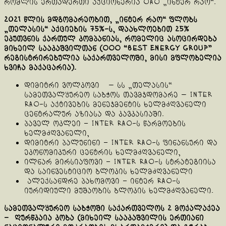
რომლის ერთადერთი აქციონერია OAO „ინტერ რაო“.
2021 წლის მდგომარეობით, „ინტერ რაო“ ფლობს
„თელასის“ აქციების 75%-ს, დაახლოებით 25%
ეკუთვნის ქართულ კომპანიას, რომელიც ასოცირდება
მიხეილ სააკაშვილთან (OOO “Best Energy Group”
რეგისტრირებულია საქართველოში, მისი მფლობელია
ხვიჩა მაქაცარია).
დიმიტრი ვოლკოვი — სს „თელასის“
სამეთვალყურეო საბჭოს თავმჯდომარე — Inter
RAO-ს აქტივების მენეჯმენტის ხელმძღვანელი
ცენტრალურ აზიასა და კავკასიაში.
პაველ ოკლეი – Inter RAO-ს წარმოების
ხელმძღვანელი,
დიმიტრი პალუნინი – Inter RAO-ს ფინანსური და
ეკონომიკური ცენტრის ხელმძღვანელი,
ილნარ მირსიაფოვი – Inter RAO-ს სტრატეგიისა
და საინვესტიციო ბლოკის ხელმძღვანელი
ალექსანდრე პახომოვი – ინტერ RAO-ს
იურიდიული მუშაობის ბლოკის ხელმძღვანელი.
სამეთვალყურეო საბჭოში საქართველოს 2 მოქალაქეა
– ღურწკაია კობა (მიხეილ სააკაშვილის ერთიანი