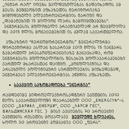
„ინტერ რაო“ იღებს ვალდებულებას გადაიხადოს ამ
ჰესის მეშვეობით აფხაზეთის ტერიტორიაზე
მიწოდებული ელექტროენერგიის ტარიფი და
„დამატებით 15 მილიონ ლარს გამოიმუშავებს“.
ენგურჰესის მფლობელი პრაქტიკულად არ შეცვლილა
და 2015 წლის მონაცემებით ის კვლავ საქართველოა.
აფხაზური “ჩერნომორენერგოს” გენერალურმა
დირექტორმა ასლან ბასარიამ 2015 წლის 15 იანვარს
გამართულ პრესკონფერენციაზე განაცხადა, რომ
ენგურჰესის მფლობელობის შესახებ მოლაპარაკებები
ქართულ მხარესთან დაიწყო. „კონფლიქტისა და
არსებული პოლიტიკური სირთულეების მიუხედავად,
ენგურჰესი ელექტროენერგიას აწვდის აფხაზეთს.
სააქციო საზოგადოება “ენერგია”
რამდენიმე ჰიდროელექტროსადგური ეკუთვნის 2010
წელს საქართველოში დაარსებულ ООО „Energiya“-ს
(ООО „Дариал „Енерџи“, ООО „Ларси ГЕС“,
Шильдинская ГЕС. ) მისი აქციების 70 პროცენტი
ეკუთვნის რუსეთის მოქალაქე
მევლუდუ ბლიაძეს,
ხოლო 30 პროცენტი კომპანია ООО „ფერს“.