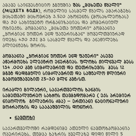
ამავე საინვესტიციო ჯგუფშია
შპს „მცხეთა წყალი“
(Мцхета вода
), რომელიც სასმელ წყალს ამარაგებს
მცხეთაში მცხოვრებ 3.520 აბონენტს (მოსახლეობას)
და 90 საბიუჯეტო ორგანიზაციას და კომერციულ
ობიექტს. კომპანია „მცხეთა უოთერი“ კომპანია
„ჯორჯიან უოთერ ენდ ფაუერისგან“ ყოველთვიურად
იღებს 490 992 მ3 სასმელ წყალს და ანაწილებს
კლიენტებს შორის.
კომპანია „ჯორჯიან უოთერ ენდ ფაუერი“ ასევე
აწარმოებს ელექტრო ენერგიას. ფლობს ჟილნვალ ჰესს
134 .000 კვტ სიმძლავრით და თეთრიხევის ჰესს 12
მგვტ დადგმული სიმძლავრით და საშუალო წლიური
გამომუშავებით 25-30 მლნ კვტ/სთ.
ირაკლი გილაური, საქართველოს ბანკის
სამეთვალყურეო საბჭოს თავმჯდომარე ( ექს პრემიერ
ნიკოლოზ გილაურის ძმა) — ერთიანი ნაციონალური
მოძრაობის და სააკაშვილის დონორი.
ნავთობი
საქართველოში რამდენიმე ათეული ნავთობკომპანია
ოპერირებს, თუმცა ბაზრის ყველაზე დიდი წილი 5