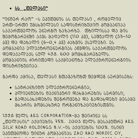
სს „თელასი“
“ინტერ რაო” -ს ეკუთვნის სს თელასი , რომელიც
ერთ-ერთი უმსხვილესი სადისტრიბუციო კომპანიაა
საქართველოს ენერგო ბაზარზე. თბილისსა და მის
შემოგარენში აქვს მაღალი (110 კვ), საშუალო (35−10
კვ) და დაბალი (6−0,4 კვ) ძაბვის ქსელები. ეს
კომპანია ელექტროენერგიას აწვდის საქართველოს
დედაქალაქს სულ 498. 600 მომხმარებელს.
კომპანიის ძირითადი საქმიანობა ელექტროენერგიის
დისტრიბუციაა.
გარდა ამისა, თელასი გთავაზობთ შემდეგ სერვისებს:
სატრანზიტო ელექტროენერგია;
კლიენტების ტექნიკური დახმარების სერვისი;
გადასახადების შეგროვება და გადახდები მესამე
მხარის მომსახურე ორგანიზაციებისთვის.
1998 წელს AES Corporation-მა შეიძინა სს
„თელასის“ აქციების 75%. 2003 წელს მესაკუთრე AES
Silk Road Holdings B.V.-ის აქციების 100%. ისინი
ეკუთვნოდა ფინურ კომპანიას ZAO RAO Nordic Oy,