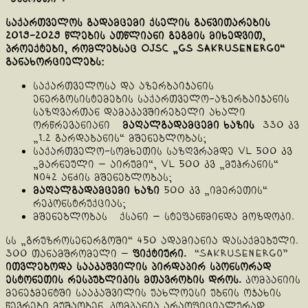
საქართველოს გადამცემი ქსელის განვითარების
2019-2029 წლების ათწლიანი გეგმის მიხედვით,
პროექტები, რომლებსაც OJSC „GS Sakrusenergo“
განახორციელებს:
საქართველოსა და აზერბაიჯანის
ენერგოსისტემების საქართველო-აზერბაიჯანის
საზღვართან დამაკავშირებელი ახალი
ორწრევანიანი
მაღალგადამცემი ხაზის
330 კვ
„1.2 გარდაბანის“ მშენებლობას;
საქართველო-სომხეთის საზღვრამდე VL 500 კვ
„მარნეული — აირუმი“, VL 500 კვ „მუჰრანის“
No42 ანძის მშენებლობას;
მაღალგადამცემი ხაზი
500 კვ „იმერეთის“
რეკონსტრუქციას;
მშენებლობას ქსანი — სტეფანწმინდა მოზდოკი.
სს „გრუზროსენერგოში“ 450 ადამიანია დასაქმებული.
300 თანამშრომელი —
ფიქტიური.
“Sakrusenergo”
ითვლებოდა სააკაშვილის პირდაპირ სპონსორად
ესტონეთის რესპუბლიკის მთავრობის დროს.
კომპანიის
მენეჯმენტში სააკაშვილის უახლოესი უბნის ოჯახის
წევრები მუშაობენ. კომპანია არაოფიციალურად