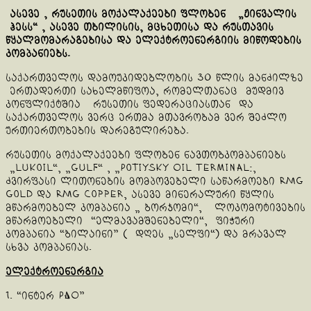
ასევე , რუსეთის მოქალაქეები ფლობენ
„ჟინვალ
ის
ჰესს“
, ასევე თბილისის, მცხეთისა და რუსთავის
წყალმომარაგებისა და ელექტროენერგიის მიწოდების
კომპანიებ
ს.
საქართველოს დამოუკიდებლობის 30 წლის მანძილზე
ერთადერთი სახელმწიფოა, რომელთანაც მუდმივ
კონფლიქტშია რუსეთის ფედერაციასთან და
საქართველოს ვერც ერთმა მთავრობამ ვერ შეძლო
ურთიერთობების დარეგულირება.
რუსეთის მოქალაქეები ფლობენ ნავთობკომპანიებს
„Lukoil“, „Gulf“ , „Potiysky Oil Terminal:,
ძვირფასი ლითონების მომპოვებელი საწარმოები RMG
Gold და RMG Copper, ასევე მინერალური წყლის
მწარმოებელ კომპანია „ ბორჯომი“, ლოკომოტივების
მწარმოებელი “ელმავამშენებელი“, ფიჭური
კომპანია “ბილაინი” ( დღეს „სელფი“) და მრავალ
სხვა კომპანიას.
ელექტროენერგია
1. “ინტერ РАО”