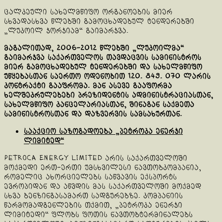
ცალკეული სახელმწიფო ორგანოების მიერ
სხვადასხვა წლებში გამოცხადებულ ტენდერებში
„ლუკოილ ჯორჯიამ“ გაიმარჯვა.
მაგალითად, 2006-2012 წლებში „ლუკოილმა“
გაიმარჯვა საქართველოს თავდაცვის სამინისტროს
მიერ გამოცხადებულ ტენდერებში და სახელმწიფო
უწყებასთან საერთო ოდენობით 120. 849. 070 ლარის
კონტრაქტი გააფრომა. მან ასევე გააფორმა
ხელშეკრულებები პრეზიდენტის ადმინისტრაციასთან,
სახელმწიფო კანცელარიასთან, შინაგან საქმეთა
სამინისტროსთან და დაზვერვის სამსახურთან.
სააქციო საზოგადოება „პეტროკა ენერჯი
ლიმიტედ“
Petroca Energy Limited არის საქართველოში
მოქმედი ერთ-ერთი უმსხვილესი ნავთობკომპანია,
რომელიც ახორციელებს საწვავის ექსპორტს
ევროპიდან და აწვდის მას საქართველოში მოქმედ
სხვა ბენზინგასამართ სადგურებზე. კომპანიის
წარმომადგენლების თქმით, „პეტროკა ენერჯი
ლიმიტედი“ ფლობს ფოთის ნავთობტერმინალებს