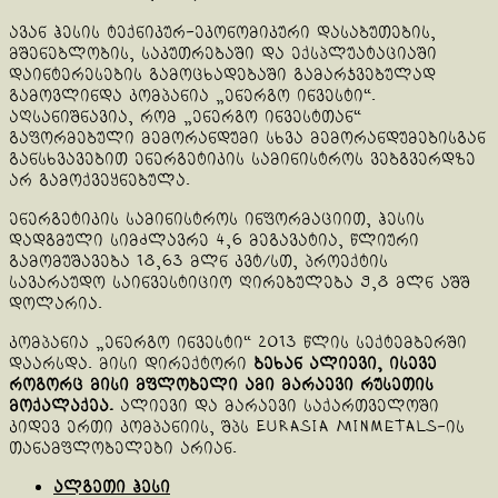
ავან ჰესის ტექნიკურ-ეკონომიკური დასაბუთების,
მშენებლობის, საკუთრებაში და ექსპლუატაციაში
დაინტერესების გამოცხადებაში გამარჯვებულად
გამოვლინდა კომპანია „ენერგო ინვესტი“.
აღსანიშნავია, რომ „ენერგო ინვესტთან“
გაფორმებული მემორანდუმი სხვა მემორანდუმებისგან
განსხვავებით ენერგეტიკის სამინისტროს ვებგვერდზე
არ გამოქვეყნებულა.
ენერგეტიკის სამინისტროს ინფორმაციით, ჰესის
დადგმული სიმძლავრე 4,6 მეგავატია, წლიური
გამომუშავება 18,63 მლნ კვტ/სთ, პროექტის
სავარაუდო საინვესტიციო ღირებულება 9,8 მლნ აშშ
დოლარია.
კომპანია „ენერგო ინვესტი“ 2013 წლის სექტემბერში
დაარსდა. მისი დირექტორი
ბეხან ალიევი, ისევე
როგორც მისი მფლობელი ამი მარაევი რუსეთის
მოქალაქეა.
ალიევი და მარაევი საქართველოში
კიდევ ერთი კომპანიის, შპს Eurasia Minmetals-ის
თანამფლობელები არიან.
ალგეთი ჰესი