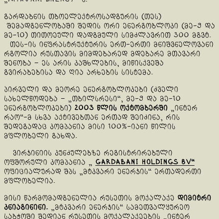
გარდაბნის თბოელექტროსადგურის (თეს)
შემადგენლობაში შედის ორი ენერგობლოკი (მე-9 და
მე-10) თითოეული დადგმული სიმძლავრით 300 მგვტ.
თეს-ის ინფრასტრუქტურის ერთ-ერთი მნიშვნელოვანი
რგოლია რუსთავის მიმდებარედ მდებარე მთავარი
შენობა – ეს არის კაშხლების, მიწისქვეშა
გვირაბებისა და ღია არხების სისტემა.
პირველი და მეორე ენერგობლოკები (ძველი
სახელწოდება – „თბილსრესი“, მე-9 და მე-10
ენერგობლოკები)
2003 წლის ოქტომბერში
„ინტერ
რაო“-მ სხვა აქტივებთან ერთად შეიძინა, რის
შედეგადაც კომპანია მისი 100%-იანი წილის
მფლობელი გახდა.
ვირჯინიის კუნძულებზე რეგისტრირებული
ოფშორული კომპანია „
Gardabani Holdings BV“
ოფიციალურად შპს „მტკვარი ენერჯის“ ერთადერთი
მფლობელია.
მისი წარმომადგენელია რუსეთის მოქალაქე
დიმიტრი
კნიაგინინი.
„მტკვარი ენერჯის“ სამეთვალყურეო
საბჭოში შედიან რუსეთის მოქალაქეების „ინტერ