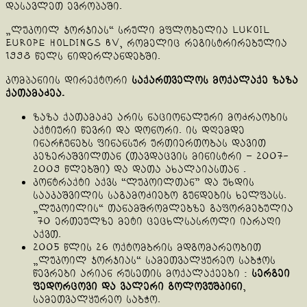
დასავლეთ ევროპაში.
„ლუკოილ ჯორჯიას“ სრული მფლობელია Lukoil
Europe Holdings BV, რომელიც რეგისტრირებულია
1998 წელს ნიდერლანდებში.
კომპანიის დირექტორი
საქართველოს მოქალაქე ზაზა
ქათამაძეა.
ზაზა ქათამაძე არის ნაციონალური მოძრაობის
აქტიური წევრი და დონორი. ის დღემდე
ინარჩუნებს ფინანსურ ურთიერთობას დავით
კეზერაშვილთან (თავდაცვის მინისტრი – 2007-
2009 წლებში) და დათა ახალაიასთან .
კონტრაქტი აქვს “ლუკოილთან” და უხდის
სააკაშვილის საგამოძიებო გუნდების ხელფასს.
„ლუკოილის“ თანამშრომლებზე გაფორმებულია
70 ერთეულზე მეტი ცეცხლსასროლი იარაღი
აქვთ.
2005 წლის 26 ოქტომბრის მდგომარეობით
„ლუკოილ ჯორჯიას“ სამეთვალყურეო საბჭოს
წევრები არიან რუსეთის მოქალაქეები :
სერგეი
ფედორცოვი და ვალერი გოლოვუშკინი
,
სამეთვალყურეო საბჭო.