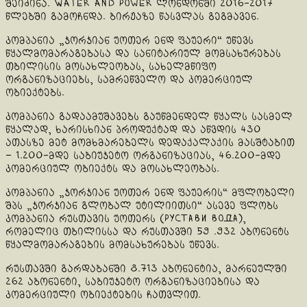
შეიძინა. Water and Power ლონდონში 2016-2017
წლებში გამოჩნდა. ბირჟაზე წასვლას გეგმავენ.
კომპანია „ჯორჯიან უოთერ ენდ ფაუერი“ უწევს
წყალმომარაგებასა და სანიტარიულ მომსახურებას
თბილისის მოსახლეობას, სახელმწიფო
ორგანიზაციებს, სამრეწველო და კომერციულ
ობიექტებს.
კომპანია გადაამუშავებს გაუწმენდელ წყალს სასმელ
წყალად, ხარისხიან პროდუქტად და აწვდის 430
ათასზე მეტ მომხმარებელს დედაქალაქის მასშტაბით
– 1.200-მდე საბიუჯეტო ორგანიზაციას, 46.200-მდე
კომერციულ ობიექტს და მოსახლეობას.
კომპანია „ჯორჯიან უოთერ ენდ ფაუერის“ მფლობელი
შპს „ჯორჯიან გლობალ უტილიითსი“ ასევე ფლობს
კომპანია რუსთავის უოთერს (Рустави вода),
რომელიც თბილისსა და რუსთავში 59 .932 აბონენტს
წყალმომარაგების მომსახურებას უწევს.
რუსთავში გარდაბანში 8.713 აბონენტია, მარნეულში
262 აბონენტი, საბიუჯეტო ორგანიზაციებისა და
კომერციული ობიექტების ჩათვლით.