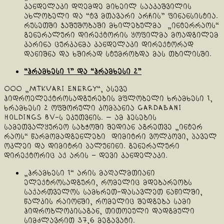
კანდელაკი დღემდე მიხეილ სააკაშვილის
ახლობელი და “ტვ მთავარი არჩის” ფინანსისტია.
რუსეთში ჯაშუშობაში მხილებულმა „ინტერრაოს“
გენერალური დირექტორის ყოფილმა მოადგილემ
კარინა ცურკანმა კანდელაკი დირექტორად
დანიშნა და ხშირად სტუმრობდა მას თბილისში.
“ჰრამხესი 1” და “ჰრამხესი 2”
ООО „Mtkvari Energy“, ასევე
ჰიდროელექტროსადგურების მფლობელი ხრამხესი 1,
ხრამხესი 2 ოფშორული კომპანია Gardabani
Holdings BV-ს ეკუთვნის. — ამ ჰესების
სამეთვალყურეო საბჭოში შედიან აგრეთვე „ინტერ
რაოს“ წარმომადგენლები დიმიტრი ვოლკოვი, პაველ
ოკლეი და დიმიტრი პალუნინი. გენერალური
დირექტორიც აქ არის – დევი კანდელაკი.
„ჰრამხესი 1“ არის მაღალმთიანი
ელექტროსადგური, რომელიც მდებარეობს
საქართველოს სამხრეთ-დასავლეთ ნაწილში,
წალკის რაიონში, რომელიც შედგება სამი
ჰიდრობლოკისაგან, თითოეული დადგმული
სიმძლავრით 37,6 მეგავატი.