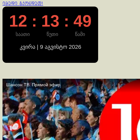
Reading
იმედი გქონდეთ!
12 : 13 : 49
საათი
წუთი
წამი
კვირა | 9 აგვისტო 2026