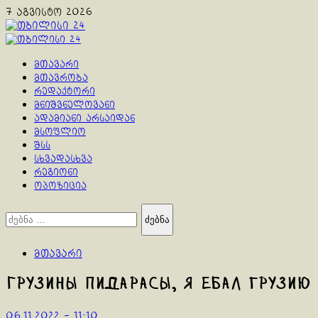
Skip
7 აგვისტო 2026
to
content
Primary
Menu
მთავარი
მთავრობა
რედაქტორი
მნიშვნელოვანი
ადამიანი არსაიდან
მსოფლიო
შსს
სხვადასხვა
რეგიონი
ოპოზიცია
ძებნა:
მთავარი
Грузины пидарасы, я ебал грузию
06.11.2022 - 11:10