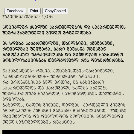
Facebook
Print
Copy
Copied
წაკითხვა/ნახვა:
1,054
სოციალურ ქსელში ქართველების და საქართველოს
შეურაცხმყოფელი ვიდეო ვრცელდება.
ეს ხდება საქართველში, თბილსიში, ქვეყანაში,
რომელმაც შეიფარა, კარი გაუხსნა ომისგან
გამოქცეულ უკრაინელებს და მეტწილად სამხედრო
მობილიზაციისგან თავდაღწეულ რუს დეზერტირებს.
ნაცებისთვის- რუსია, ქოცებისთვის-უკრაინელი,
ქართველებისთვის- უეროვნებო არაკაცი!
რა ეროვნებისაა სულ ერთია, ეს ნაბიჭვარი
საქართველოს და ქართველს ხალხს აყენებს
შეურაცხყოფას საჯაროდ, საზოგადოების თავშეყრის
ადგილას.
გაბედოს, ცადოს ვინმემ, დადგეს ქართველი კიევის
ან მოსკოვის ქუჩებში მსგავსი შეძახილებით , წუთები
დაითვალოს და დაელოდოს პოლიციის მისვლამდე
თუნდ საზოგადოების რეაქციას.