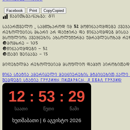
Facebook
Print
Copy
Copied
წაკითხვა/ნახვა:
811
საქართველო , სამწუხაროდ იმ
52
მოწინააღმდეგე ქვეყა
რეზოლუციას მხარი არ დაუჭირა და წინააღმდეგ მისცა 
მსოფლიოს ქვეყნების აბსოლუტურმა უმრავლესობამ რე
🔘მომხრე – 105
🔘წინააღმდეგი – 52
🔘თავი შეიკავა – 15
მიღებულმა რეზოლუციამ მსოფლიო დაჰყო პირობითად ფ
Continue
წინა სტატია
ამერიკელი მეცნიერების მტკიცებით,ქალი ა
შემდეგი სტატია
Грузины пидарасы, я ебал грузию
Reading
12 : 53 : 29
საათი
წუთი
წამი
ხუთშაბათი | 6 აგვისტო 2026