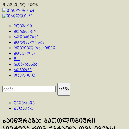
Skip
8 აგვისტო 2026
to
content
Primary
Menu
მთავარი
მთავრობა
რედაქტორი
მნიშვნელოვანი
ადამიანი არსაიდან
მსოფლიო
შსს
სხვადასხვა
რეგიონი
ოპოზიცია
ძებნა:
ინტერვიუ
მთავარი
ხაინდრავა: პათოლოგიური