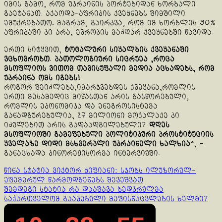
იმის გამო, რომ უკრაინის პორტებიდან ხორბალი
გაეტანათ. აქაოდა-აფრიკის ქვეყნებს შიმშილი
ემუქრებათო. მაგრამ, გაირკვა, რომ იმ ხორბლის 90%
აფრიკაში კი არა, ევროპის მაძღარ ქვეყნებში წავიდა.
ერთი სიტყვით,
ტოტალური სიყალბის ქვეყანაში
ვცხოვრობთ
.
პათოლოგიური სიცრუეა ,როცა
მსოფლიოს ვითომ თავისუფალი მედია აცხადებს, რომ
უკრაინა ომს იგებს!
როგორ შეიძლება,იმარჯვებდეს ქვეყანა,რომლის
ერთი მესამედიც მიწასთან არის გასწორებული,
რომლის ეკონომიკა და ენეგროსისტემა
განადგურებულია, 27 მილიონი მოქალაქე კი
იძულებით არის გადაადგილებული?
დღეს
მსოფლიოში გამეფებული პოლიტიკური პროსტიტუციის
ყველაზე დიდი მსხვერპლი უკრაინელი ხალხია
“, –
განაცხადა კინორეჟისორმა ინტერვიუში.
Continue
წინა სტატია
ვიქტორ ყიფიანი: სჯობს ილუზორულ-
ეფემერულ წარმოდგენებს შევეშვათ
Reading
შემდეგი სტატია
რა დააშავა ბედკრულმა
საქართველომ გაავებული მეფისნაცვლების ხელში?