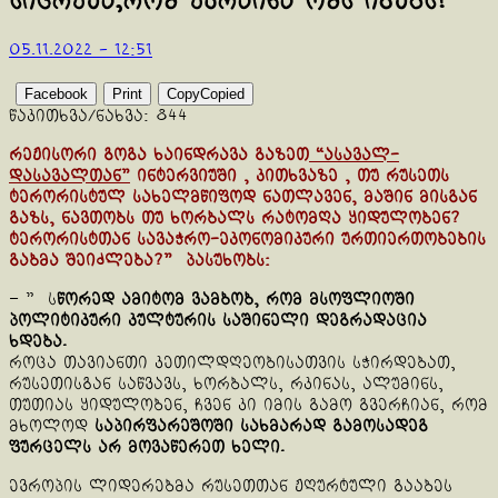
სიცრუეა,რომ უკრაინა ომს იგებს!
05.11.2022 - 12:51
Facebook
Print
Copy
Copied
წაკითხვა/ნახვა:
844
რეჟისორი გოგა ხაინდრავა გაზეთ
“ასავალ-
დასავალთან”
ინტერვიუში , კითხვაზე , თუ რუსეთს
ტერორისტულ სახელმწიფოდ ნათლავენ, მაშინ მისგან
გაზს, ნავთობს თუ ხორბალს რატომღა ყიდულობენ?
ტერორისტთან სავაჭრო-ეკონომიკური ურთიერთობების
გაბმა შეიძლება?” პასუხობს:
– ” ს
წორედ ამიტომ ვამბობ, რომ მსოფლიოში
პოლიტიკური კულტურის საშინელი დეგრადაცია
ხდება.
როცა თავიანთი კეთილდღეობისათვის სჭირდებათ,
რუსეთისგან საწვავს, ხორბალს, რკინას, ალუმინს,
თუთიას ყიდულობენ, ჩვენ კი იმის გამო გვერჩიან, რომ
მხოლოდ
საპირფარეშოში სახმარად გამოსადეგ
ფურცელს არ მოვაწერეთ ხელი.
ევროპის ლიდერებმა რუსეთთან ჟღურტული გააბეს