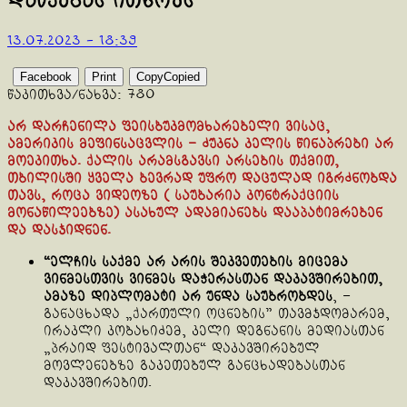
დაწყებას ითხოვს
13.07.2023 - 18:39
Facebook
Print
Copy
Copied
წაკითხვა/ნახვა:
780
არ დარჩენილა ფეისბუკმომხარებელი ვისაც,
ამერიკის მეფინსაცვლის – ძუკნა კელის წინაპრები არ
მოეკითხა. ქალის არამსგავსი არსების თქმით,
თბილისში ყველა ბევრად უფრო დაცულად იგრძნობდა
თავს, როცა ვიდეოზე ( საუბარია კონტრაქციის
მონაწილეებზე) ასახულ ადამიანებს დააპატიმრებენ
და დასჯიდნენ.
“ელჩის საქმე არ არის შეკვეთების მიცემა
ვინმესთვის ვინმეს დაჭერასთან დაკავშირებით,
ამაზე დიპლომატი არ უნდა საუბრობდეს
, –
განაცხადა „ქართული ოცნების” თავმჯდომარემ,
ირაკლი კობახიძემ, კელი დეგნანის მედიასთან
„პრაიდ ფესტივალთან“ დაკავშირებულ
მოვლენებზე გაკეთებულ განცხადებასთან
დაკავშირებით.