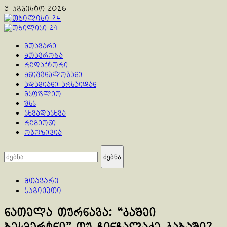
Skip
9 აგვისტო 2026
to
content
Primary
Menu
მთავარი
მთავრობა
რედაქტორი
მნიშვნელოვანი
ადამიანი არსაიდან
მსოფლიო
შსს
სხვადასხვა
რეგიონი
ოპოზიცია
ძებნა:
მთავარი
საგიჟეთი
ნათელა თურნავა: “კაშეი