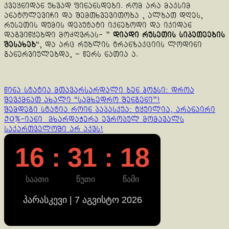
ქვეყნიდან უხვად ფინანსდები. რომ არა მაქსიმ
ანატოლევიჩი და შემთხვევითობა , ალბათ დღეს,
რუსეთის დუმის დეპუტატი იქნებოდი და იქიდან
დაგვიწყებდი მოძღვრას- ”
დიადი რუსეთის სიკეთეების
შესახებ
“, და არც რუბლის ტრანზაქციის ლოდინი
განერვიულებდა, – წერს ნათია ა.
Continue
წინა სტატია
მთავარსარდალი ბენ ჰოჯსი: დროა
შევქმნათ ახალი “სამხედრო შენგენი”!
Reading
შემდეგი სტატია
როინ პაპასქუა: ტყუილია, არანაირი
90%-იანი მხარდაჭერა ევროპულ მომავალს
საქართველოში არ აქვს!
16 : 31 : 18
საათი
წუთი
წამი
პარასკევი | 7 აგვისტო 2026