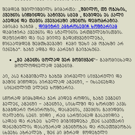
შემდეგ შვილიშვილს მიმართა: „
შვილო, თუ ოჯახის,
ქვეყნის სიწმინდეს პატივეს სცემ , წავიდეს ეს ქალი
აქედან და თავის ქვეყანაში აშენოს დემოკრატია
.
ამისმა ბაბუმ ,
დიმიტრი ამბროსევიჩ ხოშტარიამ
დამიჭირა ქვეყნის და სტალინის ერთგულებისთვის.
დაფიქრდი და ისე მიიღე გადაწყვეტილება,
წინააღმდეგ შემთხვევაში ჩემი ფეხი ამ ოჯახში არ
იქნება“. ბაბუ ადგა და კარები გაიჯახუნა.
„მე აგენტს ცოლად ვერ მოვიყვან
“- გამომიცხადა
მოულოდნელად ევგენიმ.
აი, ასე ჩაგვიშალა ბაბუმ პირველი სიყვარული და
მაშინ მიწოდეს პირველად აგენტი, – იხსენებდა
სინანულით ელენე ხოშტარია.
სწორად მიმხვდრა ჯერ კიდევ როდის, ბაბუ ევგენი
ჰელენ, აგენტი – აგენტია, სისხლში და ხორცში აქვს
გამჯდარი ორპირობის, დასმენის, ქვეყნის გაყიდვის
ღალატის სენი. ყიდი , რაც სარფიანად გასაყიდია ,
სადაც და რაზეც ხელი მიგიწვდება ,თან საკუთარი
დანაშაულის დასაფარად აგენტობას და რუსეთუმეობას
სხვებს აბრალებ , შენ კი მტრად წოდებული