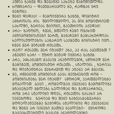
აუწია ბაბუმ და შევატყე სახეზე წამოწითლდა.
ხოშტარია – დავუმარცვლე მე, რადგან ყრუ
მეგონა.
შენი დედაც! – წამოიყვირა ბაბუმ, დიმიტრი
ამბროსის ძის შვილიშვილი, ეს ვინ მომითრიეთ
სახლში, ბერიას შპიონი, გაეთრიოს აქედან!
არა- ბატონო, ჩვენ, მთელი ჩემი ოჯახით
ანტიკომუნისტები ვართ, მამაჩემი გამსახურდიას
ხელისუფლების საგარეო საქმეთა მინისტრი იყო…
ჩვენ ვერ ვიტანთ რუსეთს..
რაო? რუსეთს ვერ იტანთ? აბა, აქ რას აკეთებთ ?
აგენტი ხარ! – უფრო მეტად იყვირა ბაბუმ.
არა, ამხანაგო მაქსიმ ანატოლევიჩ, სწორედ ვერ
გამიგეთ, კომუნისტურ რუსეთს , სტალინს , ბერიას
და დიქტატურას ვებრძვით და ატანა არ გვაქვს.
მე, რწმენით კომუნისტ კაცს მეუბნებით რომ –
კომუნისტებს ვერ იტანთ? სწორედ, ქართველებმა
მოკალით კაცი , რომელმაც ქვეყანა გამოგლიჯა
მტაცებელ მგლებს ხელიდან და გადაარჩინა,
რომ არა სტალინი დღეს, რუსეთის ნასახი არ
იქნებოდა. ბერიამ და შენი ბაბუასმაგვარმა
მოღალატეებმა გაყიდეს სტალინიც და ქვეყანაც
და შენც არ იქნები მათზე ნაკლები- ყვიროდა
გაცეცხლებული მაქსიმ ანატოლევიჩი.