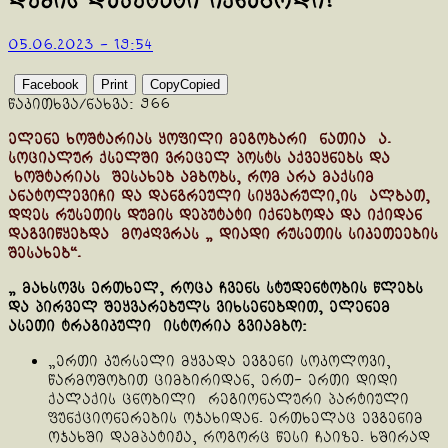
დუმის დეპუტატი იქნებოდი!
05.06.2023 - 19:54
Facebook
Print
Copy
Copied
წაკითხვა/ნახვა:
966
ელენე ხოშტარიას ყოფილი მეგობარი ნათია ა.
სოციალურ ქსელში ვრეცელ პოსტს აქვეყნებს და
ხოშტარიას შესახებ ამბობს, რომ არა მაქსიმ
ანატოლევიჩი და დანგრეული სიყვარული,ის ალბათ,
დღეს რუსეთის დუმის დეპუტატი იქნებოდა და იქიდან
დაგვიწყებდა მოძღვრას „ დიადი რუსეთის სიკეთეების
შესახებ“.
„ მახსოვს ერთხელ, როცა ჩვენს სტუდენტობის წლებს
და პირველ შეყვარებულს ვიხსენებდით, ელენემ
ასეთი ტრაგიკული ისტორია გვიამბო:
„ერთი კურსელი მყვადა ევგენი სოკოლოვი,
წარმოშობით ციმბირიდან, ერთ- ერთი დიდი
ქალაქის ცნობილი რეგიონალური პარტიული
ფუნქციონერების ოჯახიდან. ერთხელაც ევგენიმ
ოჯახში დამპატიჟა, როგორც წესი ჩაიზე. ხშირად