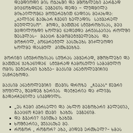
დავდიოდი მის ოჯახში და მშობლები კარგად
მიცნობდნენ. ევგენის დედა – ლუდმილა
მიხაილოვნა მოფერებით ნადიას მეძახდა:
„ძალიან გავხარ ჩვენი ბელადის საყვარელ
მეუღლესო“. ჰოდა, მათთან სტუმრობისას, მეც
ვცდილობდი ხოლმე ნადეჟდა კრუპსკაიას როლში
შესვლას- მკაცრ გამომეტყველებას და
მოჭრილ, კონკრეტულ პასუხებს ვიძლეოდი
ხოლმე დასმულ კითხვებზე.
მორიგი სტუმრობისას სუფრას ამჯერად, მშობლები და
მათთან ყაზანიდან სტუმრად ჩამოსული სამამულო
ომის ვეტერანი ბაბუა- მაქსიმ ანატოლევიჩიც
ესწრებოდა.
მაქსიმ ანატოლევიჩი თავის დროზე „ჩეკას“ წევრი
ყოფილა, შემდეგ ბერიას დაუჭერია და ძლივს
გადარჩენილა სიკვდილს.
„ეს ჩემი კურსელი და ახლო მეგობარი ჰელენია,
გააცნო ჩემი თავი ბაბუს ევგენიმ.
და გვარი? იკითხა ბაბუმ.
ხოშტარია, ვუპასუხე მე.
როგორ , როგორ? აბა, კიდევ ერთხელ?- ხმას