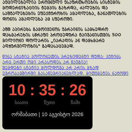
აუცილებელია ეროვნული უსაფრთხოების სისტემის
მოდერნიზაციის ტემპის გაზრდა, ძალების და
საშუალებების ეფექტურობის ამაღლება, განათლების
დონის ამაღლება ამ სფეროში.
აშშ აპირებს გამოიყენოს უკრაინის სამხედრო
დახმარების სწრაფი პროცედურა ტაივანისთვის 500
მილიონი დოლარის „იარაღის ან დამხმარე
აღჭურვილობის“ გადასაცემად.
Continue
წინა სტატია
პოლონეთის პრეზიდენტი დუდა: პუტინს
არც ერთი ომი არასოდეს არ წაუგია!
Reading
შემდეგი სტატია
მოლდოვა არ არის მზად
ევროკავშირში გასაწევრიანებლად, მითუმეტეს ნატოში
10 : 35 : 26
საათი
წუთი
წამი
ორშაბათი | 10 აგვისტო 2026